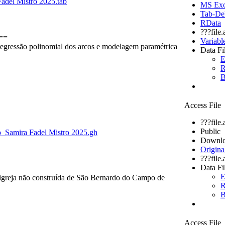
adel Mistro 2025.tab
MS Exce
Tab-Del
RData
???file
==
Variabl
 regressão polinomial dos arcos e modelagem paramétrica
Data Fi
E
R
B
Access File
???file
Public
po_Samira Fadel Mistro 2025.gh
Downlo
Origina
???file
Data Fi
E
 igreja não construída de São Bernardo do Campo de
R
B
Access File