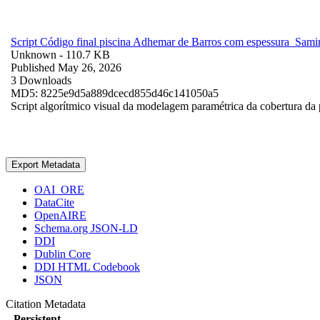
Script Código final piscina Adhemar de Barros com espessura_Sami
Unknown
- 110.7 KB
Published May 26, 2026
3 Downloads
MD5: 8225e9d5a889dcecd855d46c141050a5
Script algorítmico visual da modelagem paramétrica da cobertura da
Export Metadata
OAI_ORE
DataCite
OpenAIRE
Schema.org JSON-LD
DDI
Dublin Core
DDI HTML Codebook
JSON
Citation Metadata
Persistent