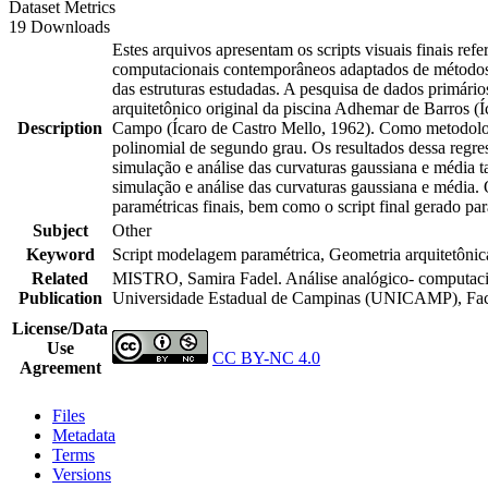
Dataset Metrics
19 Downloads
Estes arquivos apresentam os scripts visuais finais ref
computacionais contemporâneos adaptados de métodos de
das estruturas estudadas. A pesquisa de dados primários
arquitetônico original da piscina Adhemar de Barros (
Description
Campo (Ícaro de Castro Mello, 1962). Como metodologi
polinomial de segundo grau. Os resultados dessa regre
simulação e análise das curvaturas gaussiana e média ta
simulação e análise das curvaturas gaussiana e média. 
paramétricas finais, bem como o script final gerado par
Subject
Other
Keyword
Script modelagem paramétrica, Geometria arquitetôni
Related
MISTRO, Samira Fadel. Análise analógico- computacion
Publication
Universidade Estadual de Campinas (UNICAMP), Facu
License/Data
Use
CC BY-NC 4.0
Agreement
Files
Metadata
Terms
Versions