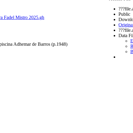
???file
Public
ra Fadel Mistro 2025.gh
Downlo
Origina
???file
Data Fi
E
 piscina Adhemar de Barros (p.1948)
R
B