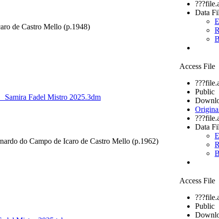
???file
Data Fi
E
aro de Castro Mello (p.1948)
R
B
Access File
???file
Public
o_ Samira Fadel Mistro 2025.3dm
Downlo
Origina
???file
Data Fi
E
rnardo do Campo de Icaro de Castro Mello (p.1962)
R
B
Access File
???file
Public
Downlo