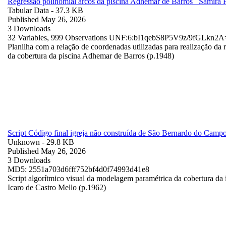
Regressão polinomial arcos da piscina Adhemar de Barros_ Samira F
Tabular Data
- 37.3 KB
Published May 26, 2026
3 Downloads
32 Variables,
999 Observations
UNF:6:bI1qebS8P5V9z/9fGLkn2A
Planilha com a relação de coordenadas utilizadas para realização da
da cobertura da piscina Adhemar de Barros (p.1948)
Script Código final igreja não construída de São Bernardo do Cam
Unknown
- 29.8 KB
Published May 26, 2026
3 Downloads
MD5: 2551a703d6fff752bf4d0f74993d41e8
Script algorítmico visual da modelagem paramétrica da cobertura da
Icaro de Castro Mello (p.1962)