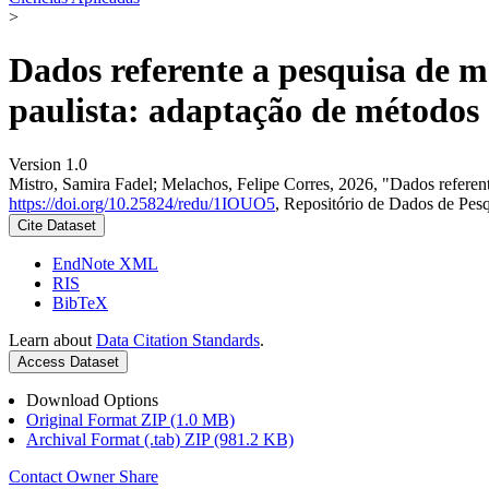
>
Dados referente a pesquisa de 
paulista: adaptação de métodos 
Version 1.0
Mistro, Samira Fadel; Melachos, Felipe Corres, 2026, "Dados referent
https://doi.org/10.25824/redu/1IOUO5
, Repositório de Dados de P
Cite Dataset
EndNote XML
RIS
BibTeX
Learn about
Data Citation Standards
.
Access Dataset
Download Options
Original Format ZIP (1.0 MB)
Archival Format (.tab) ZIP (981.2 KB)
Contact Owner
Share