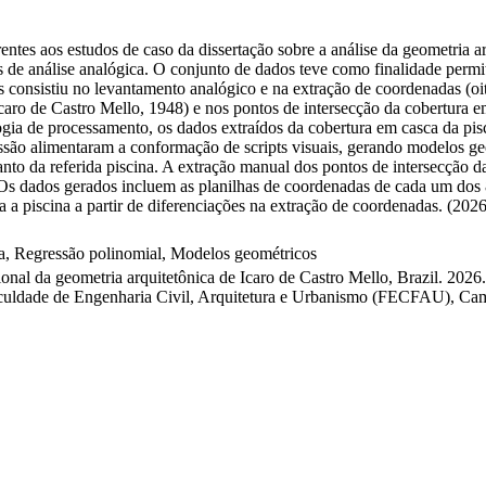
erentes aos estudos de caso da dissertação sobre a análise da geometria 
 análise analógica. O conjunto de dados teve como finalidade permitir
 consistiu no levantamento analógico e na extração de coordenadas (oito
Ícaro de Castro Mello, 1948) e nos pontos de intersecção da cobertura 
a de processamento, os dados extraídos da cobertura em casca da pisc
ssão alimentaram a conformação de scripts visuais, gerando modelos geo
nto da referida piscina. A extração manual dos pontos de intersecção da
Os dados gerados incluem as planilhas de coordenadas de cada um dos 8 
a a piscina a partir de diferenciações na extração de coordenadas. (202
ca, Regressão polinomial, Modelos geométricos
al da geometria arquitetônica de Icaro de Castro Mello, Brazil. 2026.
ldade de Engenharia Civil, Arquitetura e Urbanismo (FECFAU), Cam