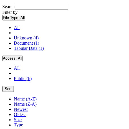
Search
Filter by
File Type:
All
All
Unknown (4)
Document (1)
Tabular Data (1)
Access:
All
All
Public (6)
Sort
Name (A-Z)
Name (Z-A)
Newest
Oldest
Size
Type