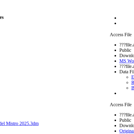
es
Access File
???file
Public
Downlo
MS Wo
???file
Data Fi
E
R
B
Access File
???file
Public
adel Mistro 2025.3dm
Downlo
Origina