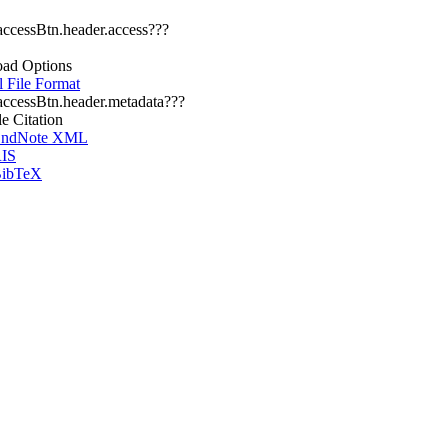
.accessBtn.header.access???
ad Options
l File Format
.accessBtn.header.metadata???
le Citation
ndNote XML
IS
ibTeX