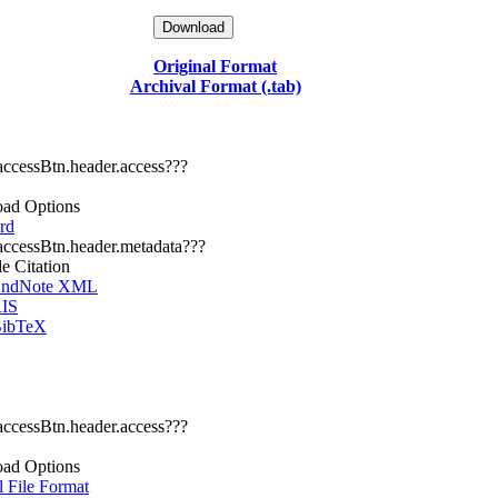
Download
Original Format
Archival Format (.tab)
.accessBtn.header.access???
ad Options
rd
.accessBtn.header.metadata???
le Citation
ndNote XML
IS
ibTeX
.accessBtn.header.access???
ad Options
l File Format