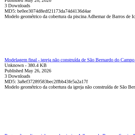
Published May 26, 2026
3 Downloads
MD5: be0ee3074d8edf21173da74d4136d4ae
Modelo geométrico da cobertura da piscina Adhemar de Barros de Ic
Modelagem final - igreja não construída de São Bernardo do Camp
Unknown
- 380.4 KB
Published May 26, 2026
3 Downloads
MD5: 3a8ef37289583bec2ffbb43fe5a2a17f
Modelo geométrico da cobertura da igreja não construída de São Be