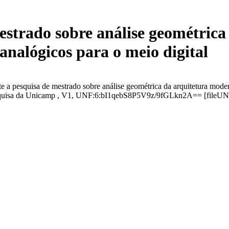
mestrado sobre análise geométric
analógicos para o meio digital
e a pesquisa de mestrado sobre análise geométrica da arquitetura moder
esquisa da Unicamp , V1, UNF:6:bI1qebS8P5V9z/9fGLkn2A== [fileUN