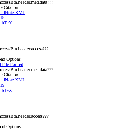
.accessBtn.header.metadata???
le Citation
ndNote XML
IS
ibTeX
.accessBtn.header.access???
ad Options
l File Format
.accessBtn.header.metadata???
le Citation
ndNote XML
IS
ibTeX
.accessBtn.header.access???
ad Options