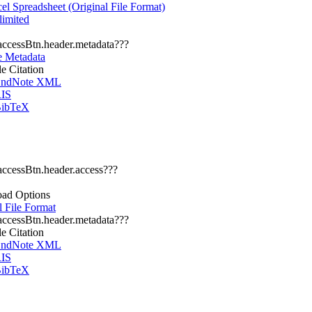
l Spreadsheet (Original File Format)
imited
.accessBtn.header.metadata???
e Metadata
le Citation
ndNote XML
IS
ibTeX
.accessBtn.header.access???
ad Options
l File Format
.accessBtn.header.metadata???
le Citation
ndNote XML
IS
ibTeX