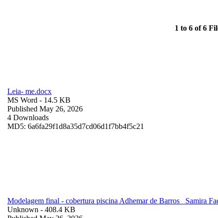
1 to 6 of 6 Fil
Leia- me.docx
MS Word
- 14.5 KB
Published May 26, 2026
4 Downloads
MD5: 6a6fa29f1d8a35d7cd06d1f7bb4f5c21
Modelagem final - cobertura piscina Adhemar de Barros_ Samira F
Unknown
- 408.4 KB