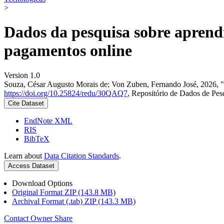
>
Dados da pesquisa sobre aprend
pagamentos online
Version 1.0
Souza, César Augusto Morais de; Von Zuben, Fernando José, 2026, "D
https://doi.org/10.25824/redu/30QAQ7
, Repositório de Dados de 
Cite Dataset
EndNote XML
RIS
BibTeX
Learn about
Data Citation Standards
.
Access Dataset
Download Options
Original Format ZIP (143.8 MB)
Archival Format (.tab) ZIP (143.3 MB)
Contact Owner
Share