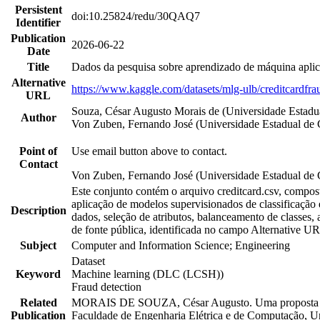
Persistent
doi:10.25824/redu/30QAQ7
Identifier
Publication
2026-06-22
Date
Title
Dados da pesquisa sobre aprendizado de máquina aplic
Alternative
https://www.kaggle.com/datasets/mlg-ulb/creditcardf
URL
Souza, César Augusto Morais de (Universidade Estad
Author
Von Zuben, Fernando José (Universidade Estadual de
Point of
Use email button above to contact.
Contact
Von Zuben, Fernando José (Universidade Estadual de
Este conjunto contém o arquivo creditcard.csv, composto
aplicação de modelos supervisionados de classificação 
Description
dados, seleção de atributos, balanceamento de classes,
de fonte pública, identificada no campo Alternative UR
Subject
Computer and Information Science; Engineering
Dataset
Keyword
Machine learning (DLC (LCSH))
Fraud detection
Related
MORAIS DE SOUZA, César Augusto. Uma proposta de me
Publication
Faculdade de Engenharia Elétrica e de Computação, U