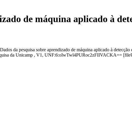
izado de máquina aplicado à det
ados da pesquisa sobre aprendizado de máquina aplicado à detecção d
Pesquisa da Unicamp , V1, UNF:6:oIwTwl4PURoc2zFIIVACKA== [fil