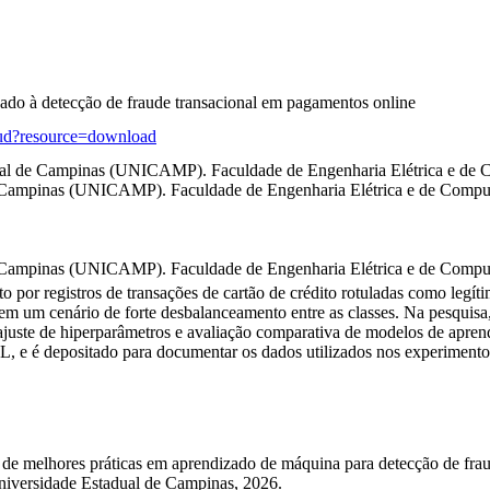
ado à detecção de fraude transacional em pagamentos online
raud?resource=download
ual de Campinas (UNICAMP). Faculdade de Engenharia Elétrica e de 
 Campinas (UNICAMP). Faculdade de Engenharia Elétrica e de Comput
 Campinas (UNICAMP). Faculdade de Engenharia Elétrica e de Compu
 por registros de transações de cartão de crédito rotuladas como legíti
em um cenário de forte desbalanceamento entre as classes. Na pesquisa, 
 ajuste de hiperparâmetros e avaliação comparativa de modelos de apren
L, e é depositado para documentar os dados utilizados nos experimentos
lhores práticas em aprendizado de máquina para detecção de fraude
niversidade Estadual de Campinas, 2026.