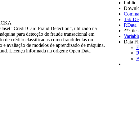
Public
Downlo
Comma S
Tab-Del
VACKA==
RData
aset “Credit Card Fraud Detection”, utilizado na
???file
máquina para detecção de fraude transacional em
Variabl
o de crédito classificadas como fraudulentas ou
Data Fi
ão e avaliação de modelos de aprendizado de máquina.
E
fraud. Licença informada na origem: Open Data
R
B