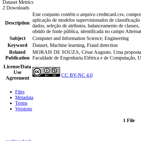
Dataset Metrics
2 Downloads
Este conjunto contém o arquivo creditcard.csv, compost
aplicação de modelos supervisionados de classificação 
Description
dados, seleção de atributos, balanceamento de classes,
obtido de fonte pública, identificada no campo Altern
Subject
Computer and Information Science; Engineering
Keyword
Dataset, Machine learning, Fraud detection
Related
MORAIS DE SOUZA, César Augusto. Uma proposta de me
Publication
Faculdade de Engenharia Elétrica e de Computação, U
License/Data
Use
CC BY-NC 4.0
Agreement
Files
Metadata
Terms
Versions
1 File