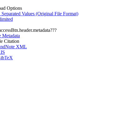
ad Options
eparated Values (Original File Format)
imited
.accessBtn.header.metadata???
e Metadata
le Citation
ndNote XML
IS
ibTeX