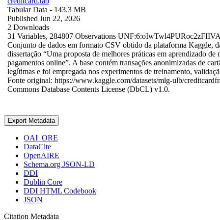
creditcard.tab
Tabular Data
- 143.3 MB
Published Jun 22, 2026
2 Downloads
31 Variables,
284807 Observations
UNF:6:oIwTwl4PURoc2zFII
Conjunto de dados em formato CSV obtido da plataforma Kaggle, dat
dissertação “Uma proposta de melhores práticas em aprendizado de 
pagamentos online”. A base contém transações anonimizadas de cartã
legítimas e foi empregada nos experimentos de treinamento, validaç
Fonte original: https://www.kaggle.com/datasets/mlg-ulb/creditcard
Commons Database Contents License (DbCL) v1.0.
Export Metadata
OAI_ORE
DataCite
OpenAIRE
Schema.org JSON-LD
DDI
Dublin Core
DDI HTML Codebook
JSON
Citation Metadata