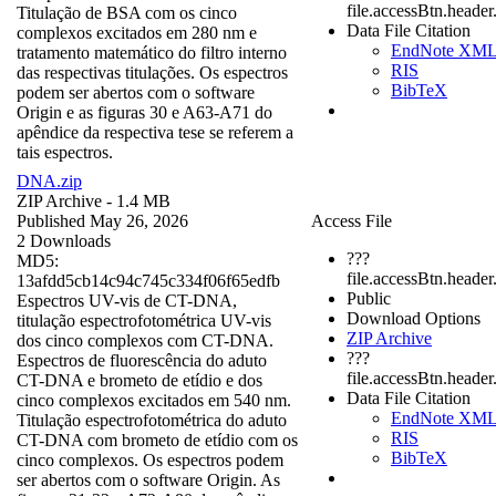
file.accessBtn.heade
Titulação de BSA com os cinco
Data File Citation
complexos excitados em 280 nm e
EndNote XM
tratamento matemático do filtro interno
RIS
das respectivas titulações. Os espectros
BibTeX
podem ser abertos com o software
Origin e as figuras 30 e A63-A71 do
apêndice da respectiva tese se referem a
tais espectros.
DNA.zip
ZIP Archive
- 1.4 MB
Published May 26, 2026
Access File
2 Downloads
???
MD5:
file.accessBtn.header
13afdd5cb14c94c745c334f06f65edfb
Public
Espectros UV-vis de CT-DNA,
Download Options
titulação espectrofotométrica UV-vis
ZIP Archive
dos cinco complexos com CT-DNA.
???
Espectros de fluorescência do aduto
file.accessBtn.heade
CT-DNA e brometo de etídio e dos
Data File Citation
cinco complexos excitados em 540 nm.
EndNote XM
Titulação espectrofotométrica do aduto
RIS
CT-DNA com brometo de etídio com os
BibTeX
cinco complexos. Os espectros podem
ser abertos com o software Origin. As