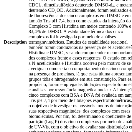
CDCl₃, dimetilsulfóxido deuterado,DMSO-d₆, e metan
deuterado CD₃OD. Adicionalmente, foram realizados e
de fluorescência dos cinco complexos em DMSO e em
tampão Tris pH 7,4, bem como estudos da interação do
Complexo 3 com Histidina em meios contendo 100% e
83,4% de DMSO. A estabilidade térmica dos cinco
complexos foi investigada por meio de análises
Description
termogravimétricas. Estudos de estabilidade reacional
também foram conduzidos na presença de N-acetilcisteí
Histidina e DMSO, visando compreender o comportam
dos complexos frente a esses reagentes. O estudo em re
a N-acetilcisteína e Histidina ocorreu pelo motivo de se
averiguar como seria o comportamento dos cinco comp
na presença de proteínas, já que estas última apresenta
grupos tióis e nitrogenados em sua constituição. Para es
propósito, foram empregadas titulações espectrofotomét
e análises por ressonância magnética nuclear. A interaç
cinco complexos com BSA e DNA foi avaliada em tam
Tris pH 7,4 por meio de titulações espectrofotométricas
o objetivo de investigar os possíveis modos de interação
suas respectivas magnitudes, dos complexos com essas
biomoléculas. Por fim, foi determinado o coeficiente de
partição (Log P) dos cinco complexos por meio de anál
de UV-Vis, com o objetivo de avaliar sua distribuição e