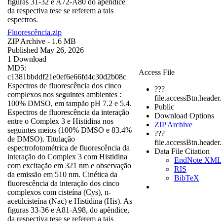
figuras 31-32 e A72-A80 do apêndice
da respectiva tese se referem a tais
espectros.
Fluorescência.zip
ZIP Archive
- 1.6 MB
Published May 26, 2026
1 Download
MD5:
Access File
c1381bbddf21e0ef6e66fd4c30d2b08c
Espectros de fluorescência dos cinco
???
complexos nos seguintes ambientes :
file.accessBtn.header
100% DMSO, em tampão pH 7.2 e 5.4.
Public
Espectros de fluorescência da interação
Download Options
entre o Complex 3 e Histidina nos
ZIP Archive
seguintes meios (100% DMSO e 83.4%
???
de DMSO). Titulação
file.accessBtn.heade
espectrofotométrica de fluorescência da
Data File Citation
interação do Complex 3 com Histidina
EndNote XM
com excitação em 321 nm e observação
RIS
da emissão em 510 nm. Cinética da
BibTeX
fluorescência da interação dos cinco
complexos com cisteína (Cys), n-
acetilcisteína (Nac) e Histidina (His). As
figuras 33-36 e A81-A98, do apêndice,
da respectiva tese se referem a tais