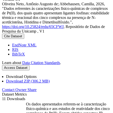
Oliveira Neto, Antônio Augusto de; Abbehausen, Camilla, 2026,
"Dados referentes às caracterizações fisico-químicas de complexos
de Pt(II), dos quais quatro apresentam ligantes fosfinas: estabilidade
térmica e reacional dos cinco complexos na presença de N-
acetilcisteína, Histidina e Dimetilsulfóxido.",
https://doi.org/10.25824/redu/65CFWJ
, Repositório de Dados de
Pesquisa da Unicamp , V1
Cite Dataset
EndNote XML
RIS
BibTeX
Learn about
Data Citation Standards
.
Access Dataset
Download Options
Download ZIP (306.2 MB)
Contact Owner
Share
Dataset Metrics
11 Downloads
Os dados apresentados referem-se à caracterização
físico-química e aos estudos de reatividade dos cinco