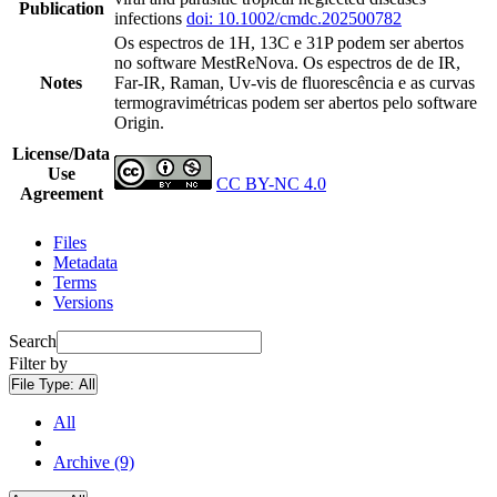
Publication
infections
doi: 10.1002/cmdc.202500782
Os espectros de 1H, 13C e 31P podem ser abertos
no software MestReNova. Os espectros de de IR,
Notes
Far-IR, Raman, Uv-vis de fluorescência e as curvas
termogravimétricas podem ser abertos pelo software
Origin.
License/Data
Use
CC BY-NC 4.0
Agreement
Files
Metadata
Terms
Versions
Search
Filter by
File Type:
All
All
Archive (9)