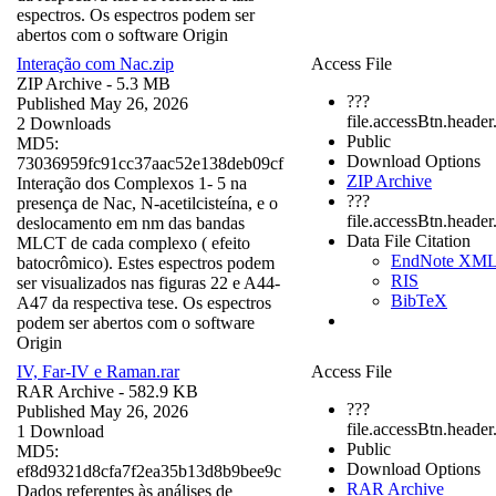
espectros. Os espectros podem ser
abertos com o software Origin
Interação com Nac.zip
Access File
ZIP Archive
- 5.3 MB
???
Published May 26, 2026
file.accessBtn.header
2 Downloads
Public
MD5:
Download Options
73036959fc91cc37aac52e138deb09cf
ZIP Archive
Interação dos Complexos 1- 5 na
???
presença de Nac, N-acetilcisteína, e o
file.accessBtn.heade
deslocamento em nm das bandas
Data File Citation
MLCT de cada complexo ( efeito
EndNote XM
batocrômico). Estes espectros podem
RIS
ser visualizados nas figuras 22 e A44-
BibTeX
A47 da respectiva tese. Os espectros
podem ser abertos com o software
Origin
IV, Far-IV e Raman.rar
Access File
RAR Archive
- 582.9 KB
???
Published May 26, 2026
file.accessBtn.header
1 Download
Public
MD5:
Download Options
ef8d9321d8cfa7f2ea35b13d8b9bee9c
RAR Archive
Dados referentes às análises de