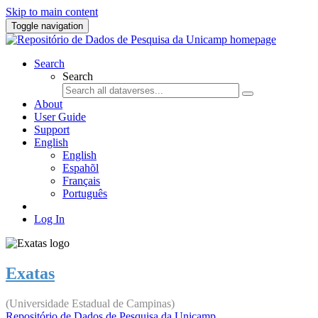
Skip to main content
Toggle navigation
Search
Search
About
User Guide
Support
English
English
Espahõl
Français
Português
Log In
Exatas
(Universidade Estadual de Campinas)
Repositório de Dados de Pesquisa da Unicamp