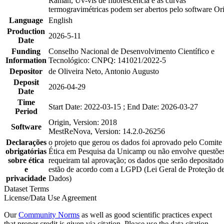
Raman, Uv-vis de fluorescência e as curvas
termogravimétricas podem ser abertos pelo software Ori
Language
English
Production
2026-5-11
Date
Funding
Conselho Nacional de Desenvolvimento Científico e
Information
Tecnológico: CNPQ: 141021/2022-5
Depositor
de Oliveira Neto, Antonio Augusto
Deposit
2026-04-29
Date
Time
Start Date: 2022-03-15 ; End Date: 2026-03-27
Period
Origin, Version: 2018
Software
MestReNova, Version: 14.2.0-26256
Declarações
o projeto que gerou os dados foi aprovado pelo Comite
obrigatórias
Ética em Pesquisa da Unicamp ou não envolve questõe
sobre ética
requeiram tal aprovação; os dados que serão depositado
e
estão de acordo com a LGPD (Lei Geral de Proteção d
privacidade
Dados)
Dataset Terms
License/Data Use Agreement
Our
Community Norms
as well as good scientific practices expect
that proper credit is given via citation. Please use the data citation