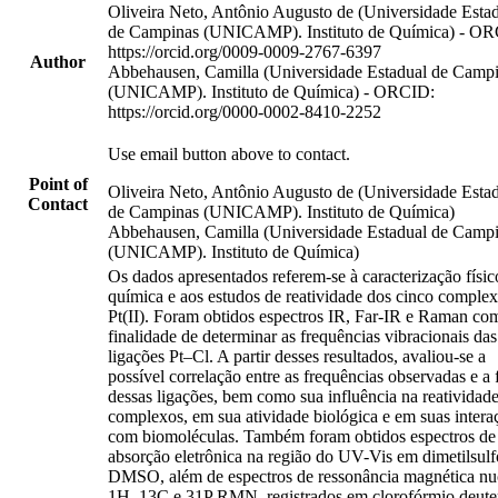
Oliveira Neto, Antônio Augusto de (Universidade Esta
de Campinas (UNICAMP). Instituto de Química) - O
https://orcid.org/0009-0009-2767-6397
Author
Abbehausen, Camilla (Universidade Estadual de Camp
(UNICAMP). Instituto de Química) - ORCID:
https://orcid.org/0000-0002-8410-2252
Use email button above to contact.
Point of
Oliveira Neto, Antônio Augusto de (Universidade Esta
Contact
de Campinas (UNICAMP). Instituto de Química)
Abbehausen, Camilla (Universidade Estadual de Camp
(UNICAMP). Instituto de Química)
Os dados apresentados referem-se à caracterização físic
química e aos estudos de reatividade dos cinco comple
Pt(II). Foram obtidos espectros IR, Far-IR e Raman co
finalidade de determinar as frequências vibracionais das
ligações Pt–Cl. A partir desses resultados, avaliou-se a
possível correlação entre as frequências observadas e a 
dessas ligações, bem como sua influência na reatividad
complexos, em sua atividade biológica e em suas intera
com biomoléculas. Também foram obtidos espectros de
absorção eletrônica na região do UV-Vis em dimetilsulf
DMSO, além de espectros de ressonância magnética nuc
1H, 13C e 31P RMN, registrados em clorofórmio deute