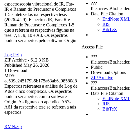
???
espectroscopia vibracional de IR, Far-
file.accessBtn.heade
IR e Raman do Precursor e Complexos
Data File Citation
1-5 sintetizados na respectiva tese.
EndNote XM
(2026-4-29). Espectros IR, Far-IR e
RIS
Raman do Precursor e Complexos 1-5
BibTeX
que s referem às respectivas figuras na
tese: 7, 8, 9, 10 e A3. Os espectros
podem ser abertos pelo software Origin
Access File
Log P.zip
???
ZIP Archive
- 612.3 KB
file.accessBtn.header
Published May 26, 2026
Public
1 Download
Download Options
MD5:
ZIP Archive
ac539c245179b5b175a63ab6a98580d8
???
Espectros referentes a análise de Log de
file.accessBtn.heade
P dos cinco complexos. Os espectros
Data File Citation
podem ser abertos com o software
EndNote XM
Origin. As figuras do apêndice A57-
RIS
A61 da respectiva tese se referem a tais
BibTeX
espectros
RMN.zip