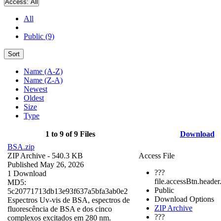
Access:
All
All
Public (9)
Sort
Name (A-Z)
Name (Z-A)
Newest
Oldest
Size
Type
1 to 9 of 9 Files
Download
BSA.zip
ZIP Archive
- 540.3 KB
Access File
Published May 26, 2026
???
1 Download
file.accessBtn.header
MD5:
Public
5c20771713db13e93f637a5bfa3ab0e2
Download Options
Espectros Uv-vis de BSA, espectros de
ZIP Archive
fluorescência de BSA e dos cinco
???
complexos excitados em 280 nm.