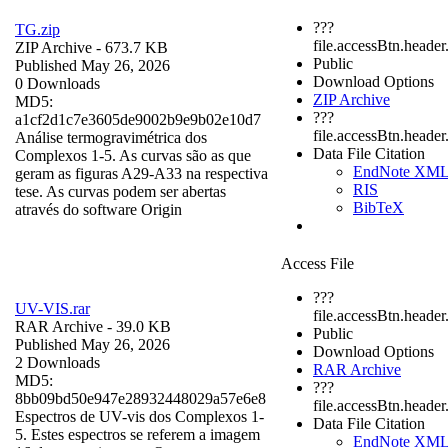
???
TG.zip
file.accessBtn.header
ZIP Archive
- 673.7 KB
Public
Published May 26, 2026
Download Options
0 Downloads
ZIP Archive
MD5:
???
a1cf2d1c7e3605de9002b9e9b02e10d7
file.accessBtn.heade
Análise termogravimétrica dos
Data File Citation
Complexos 1-5. As curvas são as que
EndNote XM
geram as figuras A29-A33 na respectiva
RIS
tese. As curvas podem ser abertas
BibTeX
através do software Origin
Access File
???
UV-VIS.rar
file.accessBtn.header
RAR Archive
- 39.0 KB
Public
Published May 26, 2026
Download Options
2 Downloads
RAR Archive
MD5:
???
8bb09bd50e947e28932448029a57e6e8
file.accessBtn.heade
Espectros de UV-vis dos Complexos 1-
Data File Citation
5. Estes espectros se referem a imagem
EndNote XM