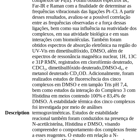
complexos de Pt(II). Foram obtidos espectros IR,
Far-IR e Raman com a finalidade de determinar as
frequências vibracionais das ligações Pt–Cl. A partir
desses resultados, avaliou-se a possível correlação
entre as frequências observadas e a força dessas
ligações, bem como sua influência na reatividade dos
complexos, em sua atividade biológica e em suas
interações com biomoléculas. Também foram
obtidos espectros de absorção eletrônica na região do
UV-Vis em dimetilsulfóxido, DMSO, além de
espectros de ressonância magnética nuclear, 1H, 13C
e 31P RMN, registrados em clorofórmio deuterado,
CDCl₃, dimetilsulfóxido deuterado,DMSO-d₆, e
metanol deuterado CD₃OD. Adicionalmente, foram
realizados estudos de fluorescência dos cinco
complexos em DMSO e em tampão Tris pH 7,4,
bem como estudos da interação do Complexo 3 com
Histidina em meios contendo 100% e 83,4% de
DMSO. A estabilidade térmica dos cinco complexos
foi investigada por meio de análises
Description
termogravimétricas. Estudos de estabilidade
reacional também foram conduzidos na presença de
N-acetilcisteína, Histidina e DMSO, visando
compreender o comportamento dos complexos frente
a esses reagentes. O estudo em relação a N-