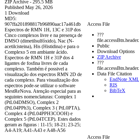
ZIP Archive
- 295.5 MB
Published May 26, 2026
1 Download
MD5:
907ffa201898817b96890aac17a461db
Access File
Espectros de RMN 1H, 13C e 31P dos
???
Cinco complexos livre e na presença de
file.accessBtn.header
DMSO (dimetilsulfóxido), Nac (N-
Public
acetilcisteina), His (Histidina) e para o
Download Options
Complexo 5 em ambiante ácido.
ZIP Archive
Espectros de RMN 1H e 31P dos 4
???
ligantes de fosfina livres de cada
file.accessBtn.heade
complexo. Também é possivel a
Data File Citation
visualização dos espectros RMN 2D de
EndNote XM
cada complexo. Para visualização dos
RIS
espectros pode-se utilizar o software
BibTeX
MestReNova. Atenção especial para as
seguintes nomenclaturas: Complex 1
(PtL04DMSO), Complex 2
(PtL04PPh3), Complex 3 ( PtL0PTA),
Complex 4 (PtL04PPH3COOH) e
Complex 5 (PtL04TCEP). Estes dados
geram as figuras : 11-15; 18-21; 23-25;
A4-A19; A41-A43 e A48-A56
Access File