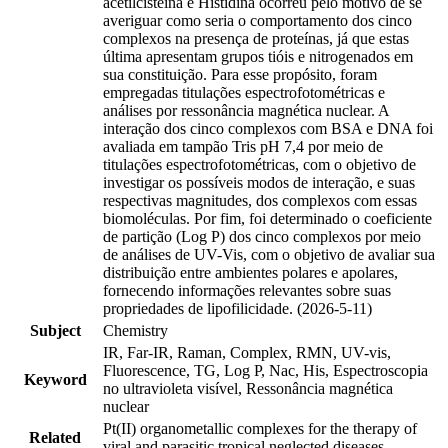
acetilcisteína e Histidina ocorreu pelo motivo de se
averiguar como seria o comportamento dos cinco
complexos na presença de proteínas, já que estas
última apresentam grupos tióis e nitrogenados em
sua constituição. Para esse propósito, foram
empregadas titulações espectrofotométricas e
análises por ressonância magnética nuclear. A
interação dos cinco complexos com BSA e DNA foi
avaliada em tampão Tris pH 7,4 por meio de
titulações espectrofotométricas, com o objetivo de
investigar os possíveis modos de interação, e suas
respectivas magnitudes, dos complexos com essas
biomoléculas. Por fim, foi determinado o coeficiente
de partição (Log P) dos cinco complexos por meio
de análises de UV-Vis, com o objetivo de avaliar sua
distribuição entre ambientes polares e apolares,
fornecendo informações relevantes sobre suas
propriedades de lipofilicidade. (2026-5-11)
Subject
Chemistry
IR, Far-IR, Raman, Complex, RMN, UV-vis,
Fluorescence, TG, Log P, Nac, His, Espectroscopia
Keyword
no ultravioleta visível, Ressonância magnética
nuclear
Pt(II) organometallic complexes for the therapy of
Related
viral and parasitic tropical neglected diseases