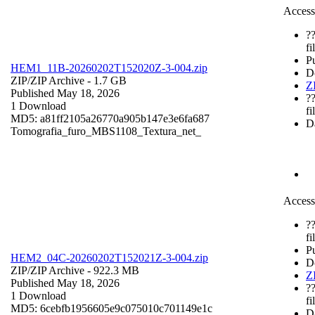
Access
?
fi
P
HEM1_11B-20260202T152020Z-3-004.zip
D
ZIP/
ZIP Archive
- 1.7 GB
Z
Published May 18, 2026
?
1 Download
fi
MD5: a81ff2105a26770a905b147e3e6fa687
Da
Tomografia_furo_MBS1108_Textura_net_
Access
?
fi
P
HEM2_04C-20260202T152021Z-3-004.zip
D
ZIP/
ZIP Archive
- 922.3 MB
Z
Published May 18, 2026
?
1 Download
fi
MD5: 6cebfb1956605e9c075010c701149e1c
Da