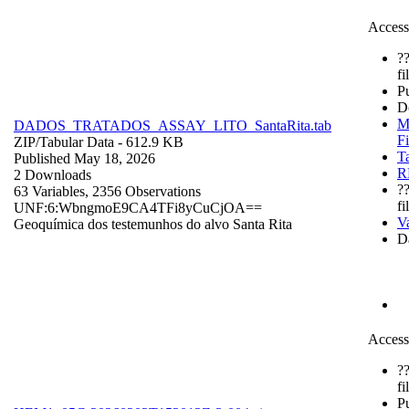
Access
?
fi
P
D
M
DADOS_TRATADOS_ASSAY_LITO_SantaRita.tab
Fi
ZIP/
Tabular Data
- 612.9 KB
T
Published May 18, 2026
R
2 Downloads
?
63 Variables,
2356 Observations
fi
UNF:6:WbngmoE9CA4TFi8yCuCjOA==
V
Geoquímica dos testemunhos do alvo Santa Rita
Da
Access
?
fi
P