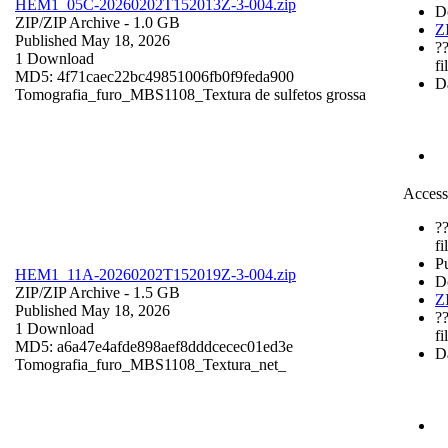
HEM1_05C-20260202T152013Z-3-004.zip
D
ZIP/
ZIP Archive
- 1.0 GB
Z
Published May 18, 2026
?
1 Download
fi
MD5: 4f71caec22bc49851006fb0f9feda900
Da
Tomografia_furo_MBS1108_Textura de sulfetos grossa
Access
?
fi
P
HEM1_11A-20260202T152019Z-3-004.zip
D
ZIP/
ZIP Archive
- 1.5 GB
Z
Published May 18, 2026
?
1 Download
fi
MD5: a6a47e4afde898aef8dddcecec01ed3e
Da
Tomografia_furo_MBS1108_Textura_net_