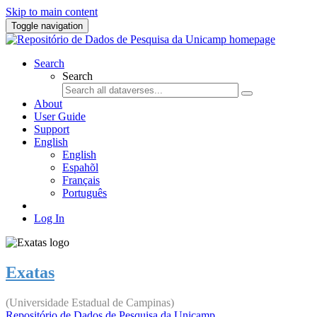
Skip to main content
Toggle navigation
Search
Search
About
User Guide
Support
English
English
Espahõl
Français
Português
Log In
Exatas
(Universidade Estadual de Campinas)
Repositório de Dados de Pesquisa da Unicamp