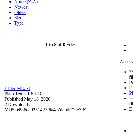
Name (Z-A)
Newest
Oldest
Size
Type
1 to 8 of 8 Files
Access
?
fi
P
D
LEIA-ME.txt
Pl
Plain Text
- 1.6 KB
?
Published May 18, 2026
fi
2 Downloads
Da
MD5: e886da9351427f8a4e7debdf73fe7f62