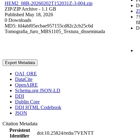
HEM2_08B-20260202T152031Z-3-004.zip
D
ZIP/
ZIP Archive
- 1.1 GB
Z
Published May 18, 2026
?
0 Downloads
fi
MD5: fd4abf05ecbae957155cd82c2cb25c6d
Da
Tomografia_furo_MBS1105_Textura_disseminada
Export Metadata
OAI_ORE
DataCite
OpenAIRE
Schema.org JSON-LD
DDI
Dublin Core
DDI HTML Codebook
JSON
Citation Metadata
Persistent
doi:10.25824/redu/7VENTT
Identifier