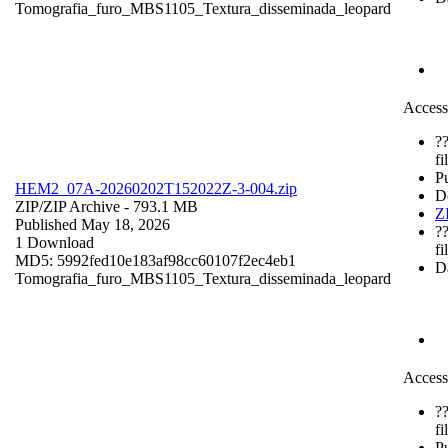
Tomografia_furo_MBS1105_Textura_disseminada_leopard
Access
?
fi
P
HEM2_07A-20260202T152022Z-3-004.zip
D
ZIP/
ZIP Archive
- 793.1 MB
Z
Published May 18, 2026
?
1 Download
fi
MD5: 5992fed10e183af98cc60107f2ec4eb1
Da
Tomografia_furo_MBS1105_Textura_disseminada_leopard
Access
?
fi
P