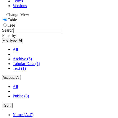
Terms
Versions
Change View
Table
Tree
Search
Filter by
File Type:
All
All
Archive (6)
Tabular Data (1)
Text (1)
Access:
All
All
Public (8)
Sort
Name (A-Z)