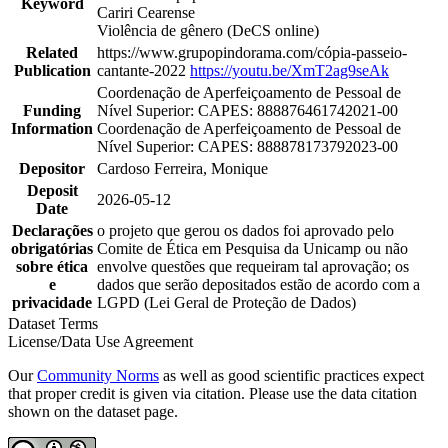
Keyword
Cariri Cearense
Violência de gênero (DeCS online)
Related
https://www.grupopindorama.com/cópia-passeio-
Publication
cantante-2022
https://youtu.be/XmT2ag9seAk
Coordenação de Aperfeiçoamento de Pessoal de
Funding
Nível Superior: CAPES: 888876461742021-00
Information
Coordenação de Aperfeiçoamento de Pessoal de
Nível Superior: CAPES: 888878173792023-00
Depositor
Cardoso Ferreira, Monique
Deposit
2026-05-12
Date
Declarações
o projeto que gerou os dados foi aprovado pelo
obrigatórias
Comite de Ética em Pesquisa da Unicamp ou não
sobre ética
envolve questões que requeiram tal aprovação; os
e
dados que serão depositados estão de acordo com a
privacidade
LGPD (Lei Geral de Proteção de Dados)
Dataset Terms
License/Data Use Agreement
Our
Community Norms
as well as good scientific practices expect
that proper credit is given via citation. Please use the data citation
shown on the dataset page.