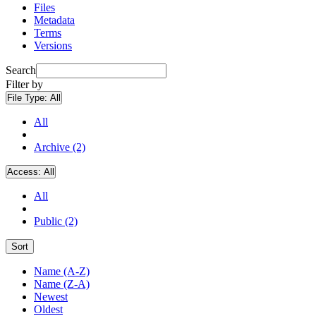
Files
Metadata
Terms
Versions
Search
Filter by
File Type:
All
All
Archive (2)
Access:
All
All
Public (2)
Sort
Name (A-Z)
Name (Z-A)
Newest
Oldest