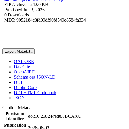
ZIP Archive
- 242.0 KB
Published Jun 3, 2026
0 Downloads
MD5: 9052184c8fd09df90fd549e8584fa334
Export Metadata
OAI_ORE
DataCite
OpenAIRE
Schema.org JSON-LD
DDI
Dublin Core
DDI HTML Codebook
JSON
Citation Metadata
Persistent
doi:10.25824/redu/8BCAXU
Identifier
Publication
2026-06-03