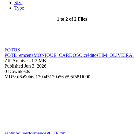
Size
Type
1 to 2 of 2 Files
FOTOS
POTE_emcenaMONIQUE_CARDOSO.créditosTIM_OLIVEIRA.
ZIP Archive
- 1.2 MB
Published Jun 3, 2026
0 Downloads
MD5: d6a90b6a120a45120a56a595f581f000
santinho_performancePOTE.zip