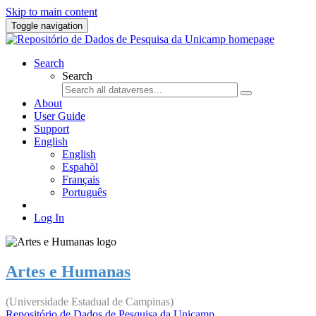
Skip to main content
Toggle navigation
Search
Search
About
User Guide
Support
English
English
Espahõl
Français
Português
Log In
Artes e Humanas
(Universidade Estadual de Campinas)
Repositório de Dados de Pesquisa da Unicamp