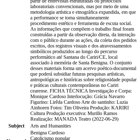
partir de entrevistas estruturadas ou protocolos
laboratoriais convencionais, mas por meio de uma
metodologia artística e etnográfica expandida, em que
a performance se torna simultaneamente
procedimento estético e ferramenta de escuta social.
As informações que compõem o trabalho final foram
construídas a partir da observação direta, da interação
com o público durante as ações, da coleta dos pedidos
escritos, dos registros visuais e dos atravessamentos
simbólicos produzidos ao longo do percurso
performático até Santana do Cariri/CE, local
associado à memória de Santa Benigna. O conjunto
desses materiais forma um acervo poético-documental
que poderá subsidiar futuras pesquisas artísticas,
antropológicas e históricas sobre religiosidade popular
e práticas culturais contemporâneas no Cariri
cearense. FICHA TÉCNICA Investigação e Corpa:
Monique Cardoso Interlocução: Grácia Navarro
Figurino: Lirêda Cardoso Arte do santinho: Luzia
Ainhoren Fotos: Tim Oliveira Produção: KARIRI
Cultura Produção executiva: Murillo Ramos
Realização: MANADA Teatro (2022-06-29)
Subject
Arts and Humanities
Benigna Cardoso
Catolicismo popular