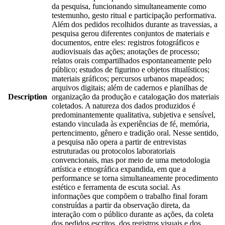
da pesquisa, funcionando simultaneamente como
testemunho, gesto ritual e participação performativa.
Além dos pedidos recolhidos durante as travessias, a
pesquisa gerou diferentes conjuntos de materiais e
documentos, entre eles: registros fotográficos e
audiovisuais das ações; anotações de processo;
relatos orais compartilhados espontaneamente pelo
público; estudos de figurino e objetos ritualísticos;
materiais gráficos; percursos urbanos mapeados;
arquivos digitais; além de cadernos e planilhas de
Description
organização da produção e catalogação dos materiais
coletados. A natureza dos dados produzidos é
predominantemente qualitativa, subjetiva e sensível,
estando vinculada às experiências de fé, memória,
pertencimento, gênero e tradição oral. Nesse sentido,
a pesquisa não opera a partir de entrevistas
estruturadas ou protocolos laboratoriais
convencionais, mas por meio de uma metodologia
artística e etnográfica expandida, em que a
performance se torna simultaneamente procedimento
estético e ferramenta de escuta social. As
informações que compõem o trabalho final foram
construídas a partir da observação direta, da
interação com o público durante as ações, da coleta
dos pedidos escritos, dos registros visuais e dos