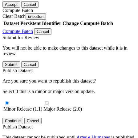
Accept
Cancel
Compute Batch
Clear Batch
ui-button
Dataset
Persistent Identifier
Change Compute Batch
Compute Batch
Cancel
Submit for Review
You will not be able to make changes to this dataset while it is in
review.
Submit
Cancel
Publish Dataset
Are you sure you want to republish this dataset?
Select if this is a minor or major version update.
Minor Release (1.1)
Major Release (2.0)
Continue
Cancel
Publish Dataset
This dataset cannot be published until
Artes e Humanas
is published