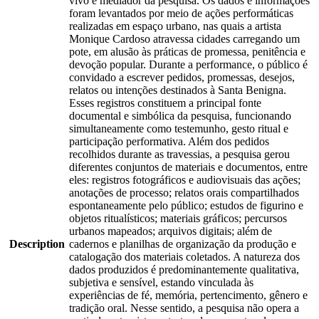
vivo e mediador da pesquisa. Os dados e informações
foram levantados por meio de ações performáticas
realizadas em espaço urbano, nas quais a artista
Monique Cardoso atravessa cidades carregando um
pote, em alusão às práticas de promessa, penitência e
devoção popular. Durante a performance, o público é
convidado a escrever pedidos, promessas, desejos,
relatos ou intenções destinados à Santa Benigna.
Esses registros constituem a principal fonte
documental e simbólica da pesquisa, funcionando
simultaneamente como testemunho, gesto ritual e
participação performativa. Além dos pedidos
recolhidos durante as travessias, a pesquisa gerou
diferentes conjuntos de materiais e documentos, entre
eles: registros fotográficos e audiovisuais das ações;
anotações de processo; relatos orais compartilhados
espontaneamente pelo público; estudos de figurino e
objetos ritualísticos; materiais gráficos; percursos
urbanos mapeados; arquivos digitais; além de
Description
cadernos e planilhas de organização da produção e
catalogação dos materiais coletados. A natureza dos
dados produzidos é predominantemente qualitativa,
subjetiva e sensível, estando vinculada às
experiências de fé, memória, pertencimento, gênero e
tradição oral. Nesse sentido, a pesquisa não opera a