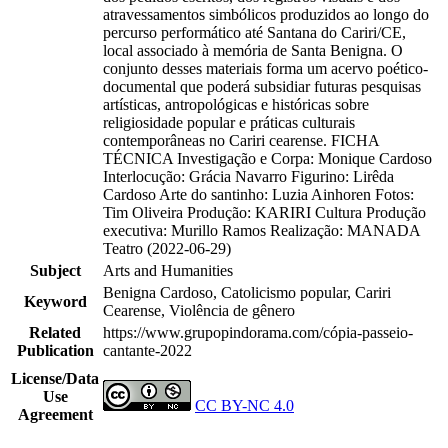
atravessamentos simbólicos produzidos ao longo do
percurso performático até Santana do Cariri/CE,
local associado à memória de Santa Benigna. O
conjunto desses materiais forma um acervo poético-
documental que poderá subsidiar futuras pesquisas
artísticas, antropológicas e históricas sobre
religiosidade popular e práticas culturais
contemporâneas no Cariri cearense. FICHA
TÉCNICA Investigação e Corpa: Monique Cardoso
Interlocução: Grácia Navarro Figurino: Lirêda
Cardoso Arte do santinho: Luzia Ainhoren Fotos:
Tim Oliveira Produção: KARIRI Cultura Produção
executiva: Murillo Ramos Realização: MANADA
Teatro (2022-06-29)
Subject
Arts and Humanities
Benigna Cardoso, Catolicismo popular, Cariri
Keyword
Cearense, Violência de gênero
Related
https://www.grupopindorama.com/cópia-passeio-
Publication
cantante-2022
License/Data
Use
CC BY-NC 4.0
Agreement