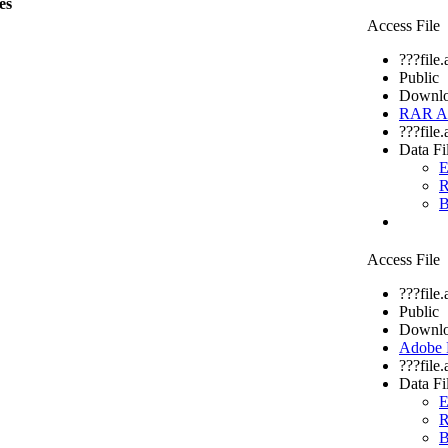
es
Access File
???file
Public
Downlo
RAR Ar
???file
Data Fi
E
R
B
Access File
???file
Public
Downlo
Adobe
???file
Data Fi
E
R
B