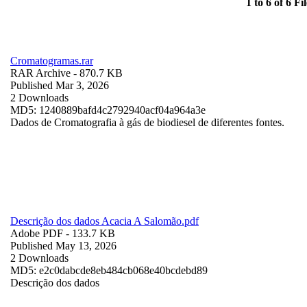
1 to 6 of 6 Fil
Cromatogramas.rar
RAR Archive
- 870.7 KB
Published Mar 3, 2026
2 Downloads
MD5: 1240889bafd4c2792940acf04a964a3e
Dados de Cromatografia à gás de biodiesel de diferentes fontes.
Descrição dos dados Acacia A Salomão.pdf
Adobe PDF
- 133.7 KB
Published May 13, 2026
2 Downloads
MD5: e2c0dabcde8eb484cb068e40bcdebd89
Descrição dos dados