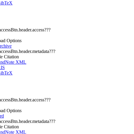
ibTeX
.accessBtn.header.access???
ad Options
chive
.accessBtn.header.metadata???
le Citation
ndNote XML
IS
ibTeX
.accessBtn.header.access???
ad Options
rd
.accessBtn.header.metadata???
le Citation
ndNote XML