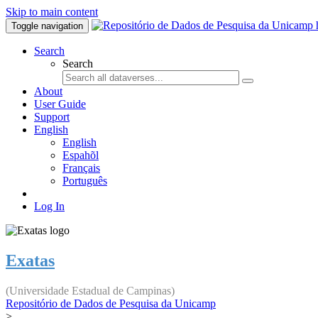
Skip to main content
Toggle navigation
Search
Search
About
User Guide
Support
English
English
Espahõl
Français
Português
Log In
Exatas
(Universidade Estadual de Campinas)
Repositório de Dados de Pesquisa da Unicamp
>