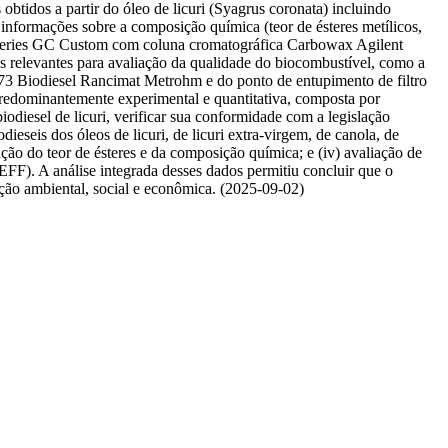
btidos a partir do óleo de licuri (Syagrus coronata) incluindo
informações sobre a composição química (teor de ésteres metílicos,
 Series GC Custom com coluna cromatográfica Carbowax Agilent
relevantes para avaliação da qualidade do biocombustível, como a
 873 Biodiesel Rancimat Metrohm e do ponto de entupimento de filtro
redominantemente experimental e quantitativa, composta por
iodiesel de licuri, verificar sua conformidade com a legislação
ieseis dos óleos de licuri, de licuri extra-virgem, de canola, de
nação do teor de ésteres e da composição química; e (iv) avaliação de
PEFF). A análise integrada desses dados permitiu concluir que o
uição ambiental, social e econômica. (2025-09-02)