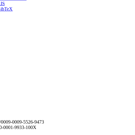
IS
ibTeX
rg/0009-0009-5526-9473
000-0001-9933-100X