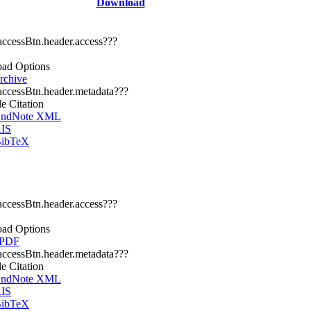
Download
.accessBtn.header.access???
ad Options
chive
.accessBtn.header.metadata???
le Citation
ndNote XML
IS
ibTeX
.accessBtn.header.access???
ad Options
 PDF
.accessBtn.header.metadata???
le Citation
ndNote XML
IS
ibTeX