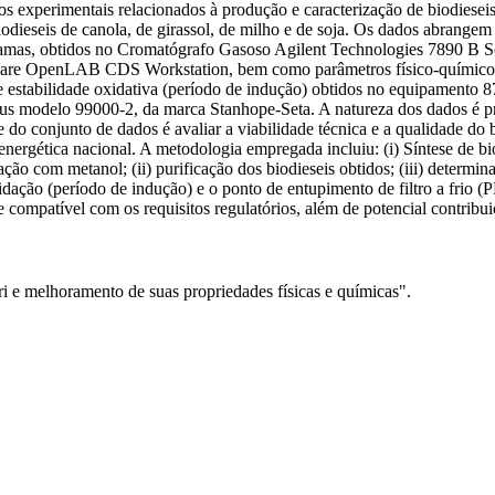
experimentais relacionados à produção e caracterização de biodieseis o
dieseis de canola, de girassol, de milho e de soja. Os dados abrangem 
ogramas, obtidos no Cromatógrafo Gasoso Agilent Technologies 7890 B
ware OpenLAB CDS Workstation, bem como parâmetros físico-químicos 
 de estabilidade oxidativa (período de indução) obtidos no equipamento
tus modelo 99000-2, da marca Stanhope-Seta. A natureza dos dados é p
e do conjunto de dados é avaliar a viabilidade técnica e a qualidade do b
energética nacional. A metodologia empregada incluiu: (i) Síntese de biod
cação com metanol; (ii) purificação dos biodieseis obtidos; (iii) determi
idação (período de indução) e o ponto de entupimento de filtro a frio (
de compatível com os requisitos regulatórios, além de potencial contrib
i e melhoramento de suas propriedades físicas e químicas".