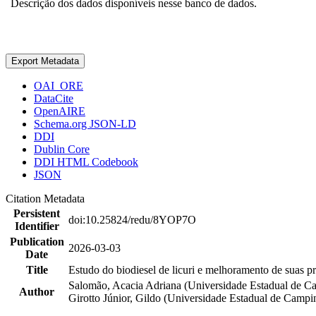
Descrição dos dados disponíveis nesse banco de dados.
Export Metadata
OAI_ORE
DataCite
OpenAIRE
Schema.org JSON-LD
DDI
Dublin Core
DDI HTML Codebook
JSON
Citation Metadata
Persistent
doi:10.25824/redu/8YOP7O
Identifier
Publication
2026-03-03
Date
Title
Estudo do biodiesel de licuri e melhoramento de suas pr
Salomão, Acacia Adriana (Universidade Estadual de C
Author
Girotto Júnior, Gildo (Universidade Estadual de Cam