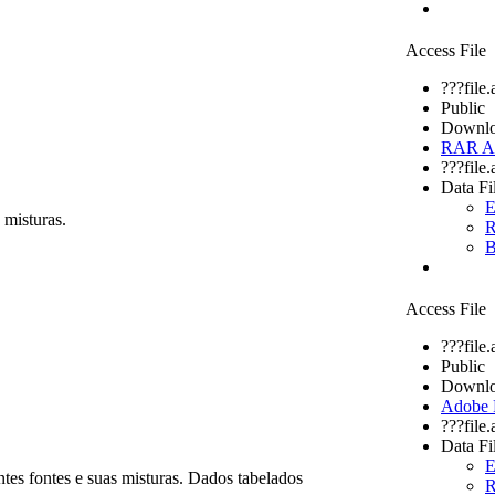
Access File
???file
Public
Downlo
RAR Ar
???file
Data Fi
E
 misturas.
R
B
Access File
???file
Public
Downlo
Adobe
???file
Data Fi
E
ntes fontes e suas misturas. Dados tabelados
R