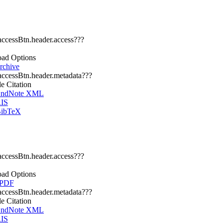
.accessBtn.header.access???
ad Options
chive
.accessBtn.header.metadata???
le Citation
ndNote XML
IS
ibTeX
.accessBtn.header.access???
ad Options
 PDF
.accessBtn.header.metadata???
le Citation
ndNote XML
IS