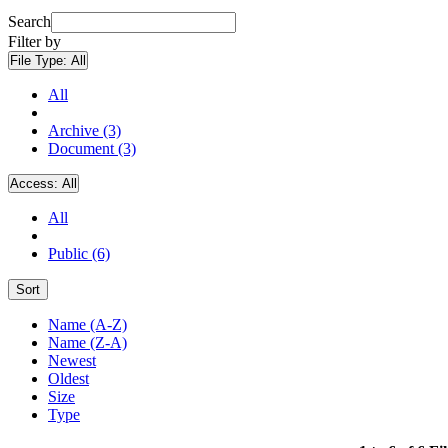
Search
Filter by
File Type:
All
All
Archive (3)
Document (3)
Access:
All
All
Public (6)
Sort
Name (A-Z)
Name (Z-A)
Newest
Oldest
Size
Type