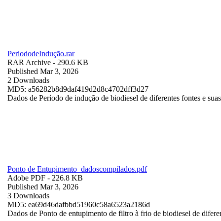
PeriododeIndução.rar
RAR Archive
- 290.6 KB
Published Mar 3, 2026
2 Downloads
MD5: a56282b8d9daf419d2d8c4702dff3d27
Dados de Período de indução de biodiesel de diferentes fontes e suas
Ponto de Entupimento_dadoscompilados.pdf
Adobe PDF
- 226.8 KB
Published Mar 3, 2026
3 Downloads
MD5: ea69d46dafbbd51960c58a6523a2186d
Dados de Ponto de entupimento de filtro à frio de biodiesel de difere