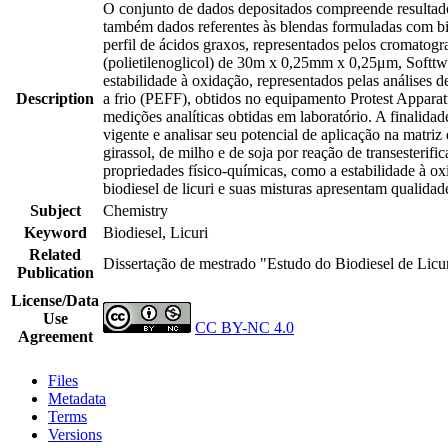
O conjunto de dados depositados compreende resultados 
também dados referentes às blendas formuladas com bio
perfil de ácidos graxos, representados pelos cromat
(polietilenoglicol) de 30m x 0,25mm x 0,25μm, Softt
estabilidade à oxidação, representados pelas análises
Description
a frio (PEFF), obtidos no equipamento Protest Appara
medições analíticas obtidas em laboratório. A finalidad
vigente e analisar seu potencial de aplicação na matriz 
girassol, de milho e de soja por reação de transesterifi
propriedades físico-químicas, como a estabilidade à ox
biodiesel de licuri e suas misturas apresentam qualida
Subject
Chemistry
Keyword
Biodiesel, Licuri
Related
Dissertação de mestrado "Estudo do Biodiesel de Licur
Publication
License/Data
Use
CC BY-NC 4.0
Agreement
Files
Metadata
Terms
Versions