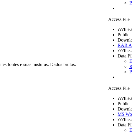
B
Access File
???file
Public
Downlo
RAR Ar
???file
Data Fi
E
ntes fontes e suas misturas. Dados brutos.
R
B
Access File
???file
Public
Downlo
MS Wo
???file
Data Fi
E