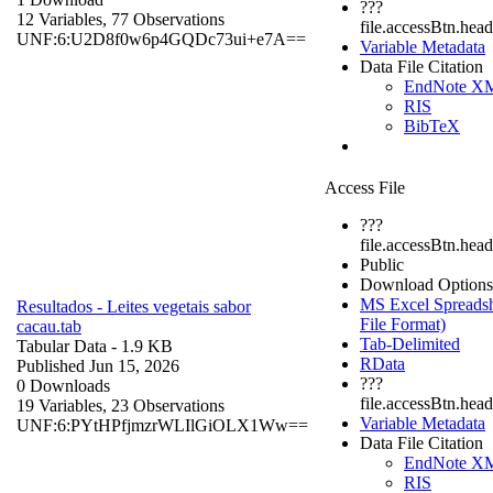
???
12 Variables,
77 Observations
file.accessBtn.hea
UNF:6:U2D8f0w6p4GQDc73ui+e7A==
Variable Metadata
Data File Citation
EndNote X
RIS
BibTeX
Access File
???
file.accessBtn.head
Public
Download Options
MS Excel Spreadsh
Resultados - Leites vegetais sabor
File Format)
cacau.tab
Tab-Delimited
Tabular Data
- 1.9 KB
RData
Published Jun 15, 2026
???
0 Downloads
file.accessBtn.hea
19 Variables,
23 Observations
Variable Metadata
UNF:6:PYtHPfjmzrWLIlGiOLX1Ww==
Data File Citation
EndNote X
RIS