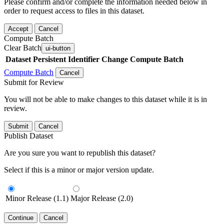
Please confirm and/or complete the information needed below in
order to request access to files in this dataset.
Accept
Cancel
Compute Batch
Clear Batch
ui-button
Dataset
Persistent Identifier
Change Compute Batch
Compute Batch
Cancel
Submit for Review
You will not be able to make changes to this dataset while it is in
review.
Submit
Cancel
Publish Dataset
Are you sure you want to republish this dataset?
Select if this is a minor or major version update.
Minor Release (1.1)
Major Release (2.0)
Continue
Cancel