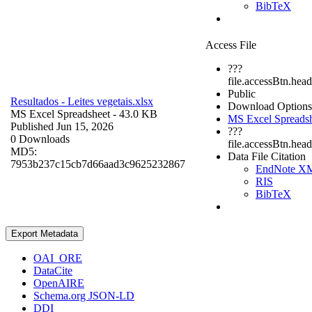
BibTeX
Access File
???
file.accessBtn.head
Public
Resultados - Leites vegetais.xlsx
Download Options
MS Excel Spreadsheet
- 43.0 KB
MS Excel Spreads
Published Jun 15, 2026
???
0 Downloads
file.accessBtn.hea
MD5:
Data File Citation
7953b237c15cb7d66aad3c9625232867
EndNote X
RIS
BibTeX
Export Metadata
OAI_ORE
DataCite
OpenAIRE
Schema.org JSON-LD
DDI