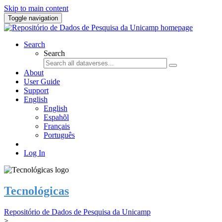
Skip to main content
Toggle navigation
Search
Search
About
User Guide
Support
English
English
Espahõl
Français
Português
Log In
Tecnológicas
Repositório de Dados de Pesquisa da Unicamp
>