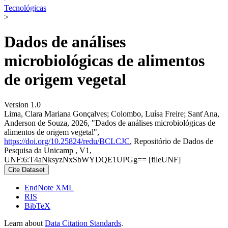
Tecnológicas
>
Dados de análises
microbiológicas de alimentos
de origem vegetal
Version 1.0
Lima, Clara Mariana Gonçalves; Colombo, Luísa Freire; Sant'Ana,
Anderson de Souza, 2026, "Dados de análises microbiológicas de
alimentos de origem vegetal",
https://doi.org/10.25824/redu/BCLCJC
, Repositório de Dados de
Pesquisa da Unicamp , V1,
UNF:6:T4aNksyzNxSbWYDQE1UPGg== [fileUNF]
Cite Dataset
EndNote XML
RIS
BibTeX
Learn about
Data Citation Standards
.