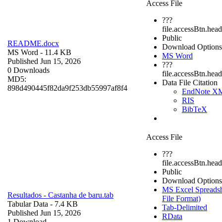
Access File
???
file.accessBtn.head
Public
README.docx
Download Options
MS Word
- 11.4 KB
MS Word
Published Jun 15, 2026
???
0 Downloads
file.accessBtn.hea
MD5:
Data File Citation
898d490445f82da9f253db55997af8f4
EndNote X
RIS
BibTeX
Access File
???
file.accessBtn.head
Public
Download Options
MS Excel Spreadsh
Resultados - Castanha de baru.tab
File Format)
Tabular Data
- 7.4 KB
Tab-Delimited
Published Jun 15, 2026
RData
1 Download