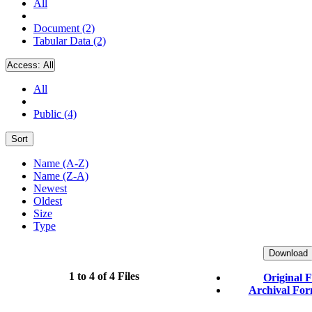
All
Document (2)
Tabular Data (2)
Access:
All
All
Public (4)
Sort
Name (A-Z)
Name (Z-A)
Newest
Oldest
Size
Type
Download
1 to 4 of 4 Files
Original 
Archival Form