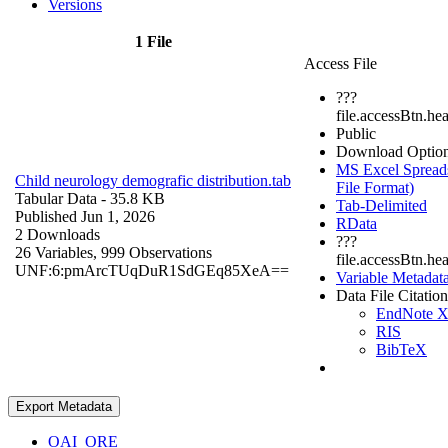
Versions
1 File
Access File
???
file.accessBtn.he
Public
Download Optio
MS Excel Spreads
Child neurology demografic distribution.tab
File Format)
Tabular Data
- 35.8 KB
Tab-Delimited
Published Jun 1, 2026
RData
2 Downloads
???
26 Variables,
999 Observations
file.accessBtn.he
UNF:6:pmArcTUqDuR1SdGEq85XeA==
Variable Metadat
Data File Citation
EndNote 
RIS
BibTeX
Export Metadata
OAI_ORE