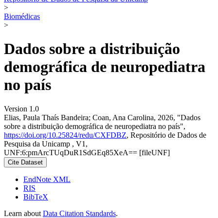
>
Biomédicas
>
Dados sobre a distribuição
demográfica de neuropediatra
no país
Version 1.0
Elias, Paula Thaís Bandeira; Coan, Ana Carolina, 2026, "Dados
sobre a distribuição demográfica de neuropediatra no país",
https://doi.org/10.25824/redu/CXFDBZ
, Repositório de Dados de
Pesquisa da Unicamp , V1,
UNF:6:pmArcTUqDuR1SdGEq85XeA== [fileUNF]
Cite Dataset
EndNote XML
RIS
BibTeX
Learn about
Data Citation Standards
.