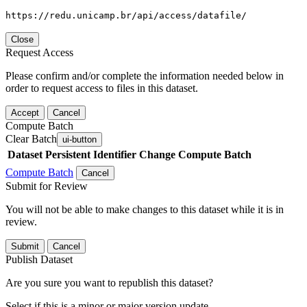
https://redu.unicamp.br/api/access/datafile/
Close
Request Access
Please confirm and/or complete the information needed below in
order to request access to files in this dataset.
Accept
Cancel
Compute Batch
Clear Batch
ui-button
Dataset
Persistent Identifier
Change Compute Batch
Compute Batch
Cancel
Submit for Review
You will not be able to make changes to this dataset while it is in
review.
Submit
Cancel
Publish Dataset
Are you sure you want to republish this dataset?
Select if this is a minor or major version update.