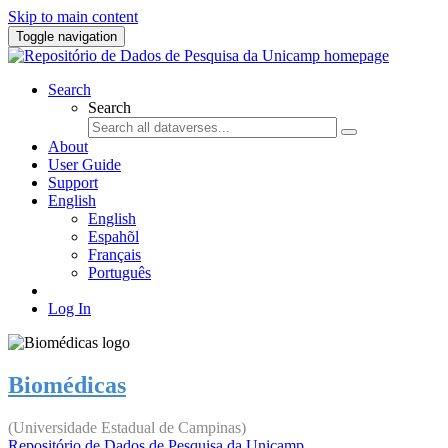
Skip to main content
Toggle navigation
Search
Search
About
User Guide
Support
English
English
Espahõl
Français
Português
Log In
Biomédicas
(Universidade Estadual de Campinas)
Repositório de Dados de Pesquisa da Unicamp