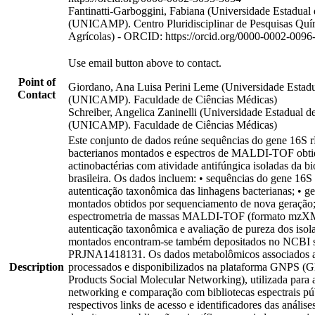
Fantinatti-Garboggini, Fabiana (Universidade Estadua
(UNICAMP). Centro Pluridisciplinar de Pesquisas Quím
Agrícolas) - ORCID: https://orcid.org/0000-0002-009
Use email button above to contact.
Point of
Giordano, Ana Luisa Perini Leme (Universidade Estad
Contact
(UNICAMP). Faculdade de Ciências Médicas)
Schreiber, Angelica Zaninelli (Universidade Estadual 
(UNICAMP). Faculdade de Ciências Médicas)
Este conjunto de dados reúne sequências do gene 16
bacterianos montados e espectros de MALDI-TOF obti
actinobactérias com atividade antifúngica isoladas da b
brasileira. Os dados incluem: • sequências do gene 16S
autenticação taxonômica das linhagens bacterianas; • g
montados obtidos por sequenciamento de nova geração;
espectrometria de massas MALDI-TOF (formato mzXML
autenticação taxonômica e avaliação de pureza dos iso
montados encontram-se também depositados no NCBI s
PRJNA1418131. Os dados metabolômicos associados a
Description
processados e disponibilizados na plataforma GNPS (G
Products Social Molecular Networking), utilizada para 
networking e comparação com bibliotecas espectrais pú
respectivos links de acesso e identificadores das anális