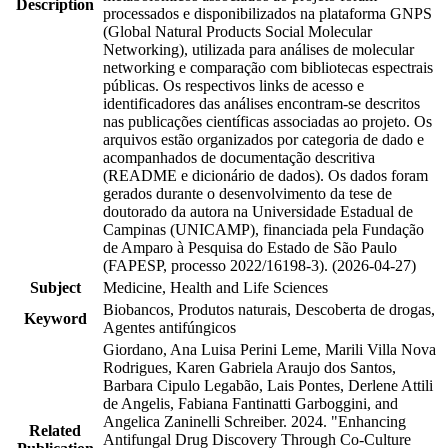
Description
processados e disponibilizados na plataforma GNPS
(Global Natural Products Social Molecular
Networking), utilizada para análises de molecular
networking e comparação com bibliotecas espectrais
públicas. Os respectivos links de acesso e
identificadores das análises encontram-se descritos
nas publicações científicas associadas ao projeto. Os
arquivos estão organizados por categoria de dado e
acompanhados de documentação descritiva
(README e dicionário de dados). Os dados foram
gerados durante o desenvolvimento da tese de
doutorado da autora na Universidade Estadual de
Campinas (UNICAMP), financiada pela Fundação
de Amparo à Pesquisa do Estado de São Paulo
(FAPESP, processo 2022/16198-3). (2026-04-27)
Subject
Medicine, Health and Life Sciences
Biobancos, Produtos naturais, Descoberta de drogas,
Keyword
Agentes antifúngicos
Giordano, Ana Luisa Perini Leme, Marili Villa Nova
Rodrigues, Karen Gabriela Araujo dos Santos,
Barbara Cipulo Legabão, Lais Pontes, Derlene Attili
de Angelis, Fabiana Fantinatti Garboggini, and
Angelica Zaninelli Schreiber. 2024. "Enhancing
Related
Antifungal Drug Discovery Through Co-Culture