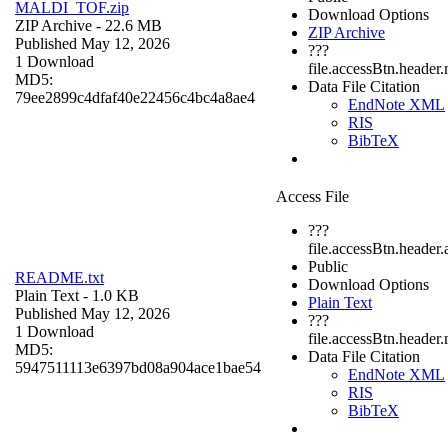
MALDI_TOF.zip
Download Options
ZIP Archive
- 22.6 MB
ZIP Archive
Published May 12, 2026
???
1 Download
file.accessBtn.header
MD5:
Data File Citation
79ee2899c4dfaf40e22456c4bc4a8ae4
EndNote XML
RIS
BibTeX
Access File
???
file.accessBtn.header.
Public
README.txt
Download Options
Plain Text
- 1.0 KB
Plain Text
Published May 12, 2026
???
1 Download
file.accessBtn.header
MD5:
Data File Citation
5947511113e6397bd08a904ace1bae54
EndNote XML
RIS
BibTeX