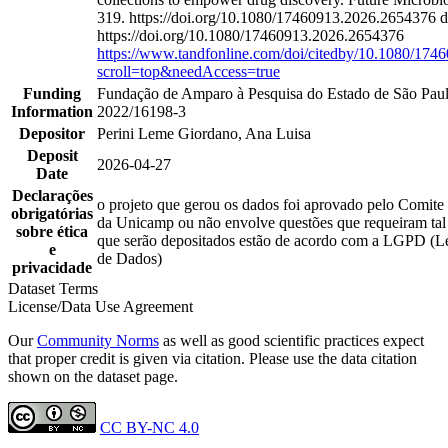
319. https://doi.org/10.1080/17460913.2026.2654376 d
https://doi.org/10.1080/17460913.2026.2654376
https://www.tandfonline.com/doi/citedby/10.1080/17
scroll=top&needAccess=true
Funding
Fundação de Amparo à Pesquisa do Estado de São Pa
Information
2022/16198-3
Depositor
Perini Leme Giordano, Ana Luisa
Deposit
2026-04-27
Date
Declarações
o projeto que gerou os dados foi aprovado pelo Comite
obrigatórias
da Unicamp ou não envolve questões que requeiram tal
sobre ética
que serão depositados estão de acordo com a LGPD (Le
e
de Dados)
privacidade
Dataset Terms
License/Data Use Agreement
Our
Community Norms
as well as good scientific practices expect
that proper credit is given via citation. Please use the data citation
shown on the dataset page.
CC BY-NC 4.0