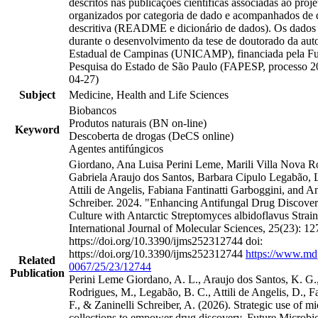
descritos nas publicações científicas associadas ao proj
organizados por categoria de dado e acompanhados de
descritiva (README e dicionário de dados). Os dados
durante o desenvolvimento da tese de doutorado da aut
Estadual de Campinas (UNICAMP), financiada pela F
Pesquisa do Estado de São Paulo (FAPESP, processo 2
04-27)
Subject
Medicine, Health and Life Sciences
Biobancos
Produtos naturais (BN on-line)
Keyword
Descoberta de drogas (DeCS online)
Agentes antifúngicos
Giordano, Ana Luisa Perini Leme, Marili Villa Nova R
Gabriela Araujo dos Santos, Barbara Cipulo Legabão, L
Attili de Angelis, Fabiana Fantinatti Garboggini, and An
Schreiber. 2024. "Enhancing Antifungal Drug Discove
Culture with Antarctic Streptomyces albidoflavus Str
International Journal of Molecular Sciences, 25(23): 12
https://doi.org/10.3390/ijms252312744 doi:
https://doi.org/10.3390/ijms252312744
https://www.md
Related
0067/25/23/12744
Publication
Perini Leme Giordano, A. L., Araujo dos Santos, K. G.
Rodrigues, M., Legabão, B. C., Attili de Angelis, D., F
F., & Zaninelli Schreiber, A. (2026). Strategic use of mi
collections to empower drug discovery. Future Microbio