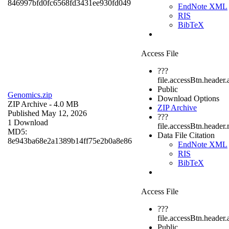
846997bfd0fc6568fd3431ee930fd049
EndNote XML
RIS
BibTeX
Access File
???
file.accessBtn.header.
Public
Genomics.zip
Download Options
ZIP Archive
- 4.0 MB
ZIP Archive
Published May 12, 2026
???
1 Download
file.accessBtn.header
MD5:
Data File Citation
8e943ba68e2a1389b14ff75e2b0a8e86
EndNote XML
RIS
BibTeX
Access File
???
file.accessBtn.header.
Public