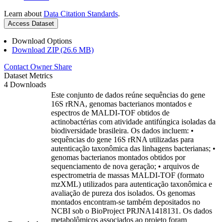
Learn about
Data Citation Standards
.
Access Dataset
Download Options
Download ZIP (26.6 MB)
Contact Owner
Share
Dataset Metrics
4 Downloads
Este conjunto de dados reúne sequências do gene
16S rRNA, genomas bacterianos montados e
espectros de MALDI-TOF obtidos de
actinobactérias com atividade antifúngica isoladas da
biodiversidade brasileira. Os dados incluem: •
sequências do gene 16S rRNA utilizadas para
autenticação taxonômica das linhagens bacterianas; •
genomas bacterianos montados obtidos por
sequenciamento de nova geração; • arquivos de
espectrometria de massas MALDI-TOF (formato
mzXML) utilizados para autenticação taxonômica e
avaliação de pureza dos isolados. Os genomas
montados encontram-se também depositados no
NCBI sob o BioProject PRJNA1418131. Os dados
metabolômicos associados ao projeto foram