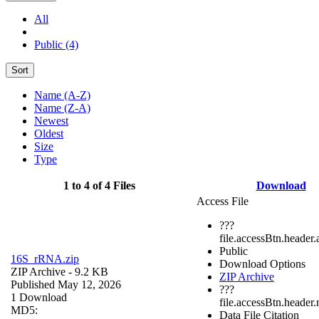
All
Public (4)
Sort
Name (A-Z)
Name (Z-A)
Newest
Oldest
Size
Type
1 to 4 of 4 Files
Download
Access File
???
file.accessBtn.header.
Public
16S_rRNA.zip
Download Options
ZIP Archive
- 9.2 KB
ZIP Archive
Published May 12, 2026
???
1 Download
file.accessBtn.header
MD5:
Data File Citation