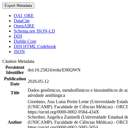
Export Metadata
OAI_ORE
DataCite
OpenAIRE
Schema.org JSON-LD
DDI
Dublin Core
DDI HTML Codebook
JSON
Citation Metadata
Persistent
doi:10.25824/redu/E06QWN
Identifier
Publication
2026-05-12
Date
Dados genômicos, metabolômicos e biossintéticos de ac
Title
atividade antifúngica
Giordano, Ana Luisa Perini Leme (Universidade Estad
(UNICAMP). Faculdade de Ciências Médicas) - ORCI
https://orcid.org/0000-0002-9584-434X
Schreiber, Angelica Zaninelli (Universidade Estadual 
Author
(UNICAMP). Faculdade de Ciências Médicas) - ORCI
https://orcid.org/0000-0002-5095-5054