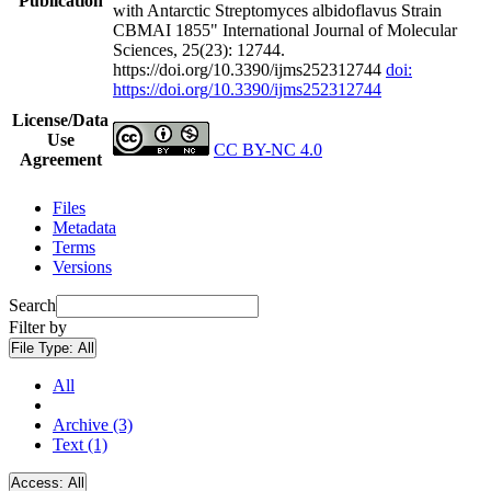
Publication
with Antarctic Streptomyces albidoflavus Strain
CBMAI 1855" International Journal of Molecular
Sciences, 25(23): 12744.
https://doi.org/10.3390/ijms252312744
doi:
https://doi.org/10.3390/ijms252312744
License/Data
Use
CC BY-NC 4.0
Agreement
Files
Metadata
Terms
Versions
Search
Filter by
File Type:
All
All
Archive (3)
Text (1)
Access:
All