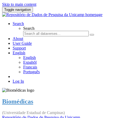
Skip to main content
Toggle navigation
Search
Search
About
User Guide
Support
English
English
Espahõl
Français
Português
Log In
Biomédicas
(Universidade Estadual de Campinas)
Repositório de Dados de Pesquisa da Unicamp