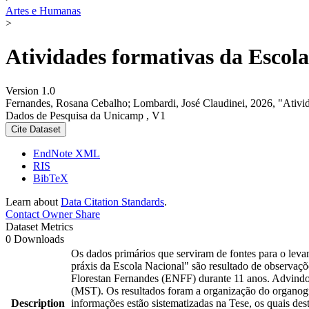
Artes e Humanas
>
Atividades formativas da Escol
Version 1.0
Fernandes, Rosana Cebalho; Lombardi, José Claudinei, 2026, "Ativi
Dados de Pesquisa da Unicamp , V1
Cite Dataset
EndNote XML
RIS
BibTeX
Learn about
Data Citation Standards
.
Contact Owner
Share
Dataset Metrics
0 Downloads
Os dados primários que serviram de fontes para o leva
práxis da Escola Nacional" são resultado de observaç
Florestan Fernandes (ENFF) durante 11 anos. Advindo
(MST). Os resultados foram a organização do organogr
Description
informações estão sistematizadas na Tese, os quais des