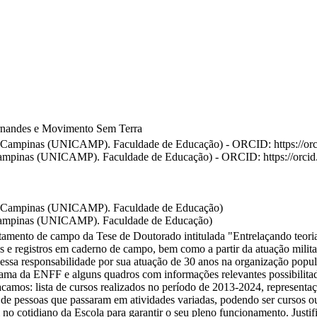
ernandes e Movimento Sem Terra
e Campinas (UNICAMP). Faculdade de Educação) - ORCID: https://or
 Campinas (UNICAMP). Faculdade de Educação) - ORCID: https://orc
de Campinas (UNICAMP). Faculdade de Educação)
 Campinas (UNICAMP). Faculdade de Educação)
tamento de campo da Tese de Doutorado intitulada "Entrelaçando teoria 
es e registros em caderno de campo, bem como a partir da atuação mil
essa responsabilidade por sua atuação de 30 anos na organização pop
ma da ENFF e alguns quadros com informações relevantes possibilitadas
acamos: lista de cursos realizados no período de 2013-2024, representaç
 de pessoas que passaram em atividades variadas, podendo ser cursos ou
no cotidiano da Escola para garantir o seu pleno funcionamento. Justifi