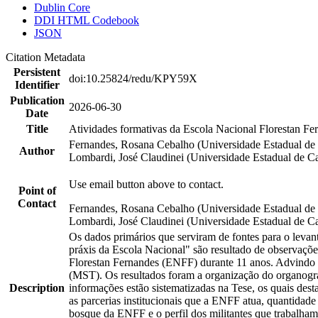
Dublin Core
DDI HTML Codebook
JSON
Citation Metadata
Persistent
doi:10.25824/redu/KPY59X
Identifier
Publication
2026-06-30
Date
Title
Atividades formativas da Escola Nacional Florestan F
Fernandes, Rosana Cebalho (Universidade Estadual d
Author
Lombardi, José Claudinei (Universidade Estadual de
Use email button above to contact.
Point of
Contact
Fernandes, Rosana Cebalho (Universidade Estadual 
Lombardi, José Claudinei (Universidade Estadual de
Os dados primários que serviram de fontes para o levan
práxis da Escola Nacional" são resultado de observaçõ
Florestan Fernandes (ENFF) durante 11 anos. Advindo 
(MST). Os resultados foram a organização do organogra
Description
informações estão sistematizadas na Tese, os quais dest
as parcerias institucionais que a ENFF atua, quantidade
bosque da ENFF e o perfil dos militantes que trabalham 