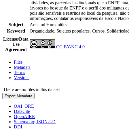
atividades, as parcerias institucionais que a ENFF atu
árvores no bosque da ENFF e o perfil dos militantes qu
pois são sensíveis e restritos ao local da pesquisa, nã
informações, contatar os responsáveis da Escola Naci
Subject
Arts and Humanities
Keyword
Organicidade, Sujeitos populares, Cursos, Solidariedade,
License/Data
Use
CC BY-NC 4.0
Agreement
Files
Metadata
Terms
Versions
There are no files in this dataset.
Export Metadata
OAI_ORE
DataCite
OpenAIRE
Schema.org JSON-LD
DDI