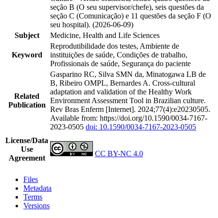
seção B (O seu supervisor/chefe), seis questões da
seção C (Comunicação) e 11 questões da seção F (O
seu hospital). (2026-06-09)
Subject
Medicine, Health and Life Sciences
Reprodutibilidade dos testes, Ambiente de
Keyword
instituições de saúde, Condições de trabalho,
Profissionais de saúde, Segurança do paciente
Gasparino RC, Silva SMN da, Minatogawa LB de
B, Ribeiro OMPL, Bernardes A. Cross-cultural
adaptation and validation of the Healthy Work
Related
Environment Assessment Tool in Brazilian culture.
Publication
Rev Bras Enferm [Internet]. 2024;77(4):e20230505.
Available from: https://doi.org/10.1590/0034-7167-
2023-0505
doi: 10.1590/0034-7167-2023-0505
License/Data
Use
CC BY-NC 4.0
Agreement
Files
Metadata
Terms
Versions