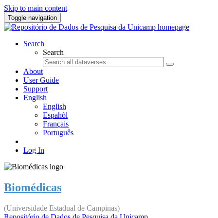
Skip to main content
Toggle navigation
Search
Search
About
User Guide
Support
English
English
Espahõl
Français
Português
Log In
Biomédicas
(Universidade Estadual de Campinas)
Repositório de Dados de Pesquisa da Unicamp