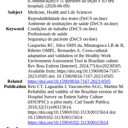
(Comunicação) e 11 questões da seção F (O seu
hospital). (2026-06-09)
Subject
Medicine, Health and Life Sciences
Reprodutibilidade dos testes (DeCS on-line)
Ambiente de instituições de saúde (DeCS on-line)
Keyword
Condições de trabalho (DeCS on-line)
Profissionais de saúde
Segurança do paciente (DeCS on-line)
Gasparino RC, Silva SMN da, Minatogawa LB de B,
Ribeiro OMPL, Bernardes A. Cross-cultural
adaptation and validation of the Healthy Work
Environment Assessment Tool in Brazilian culture.
Rev Bras Enferm [Internet]. 2024;77(4):e20230505.
Available from: https://doi.org/10.1590/0034-7167-
2023-0505 doi: 10.1590/0034-7167-2023-0505
Related
https://doi.org/10.1590/0034-7167-2023-0505
Publication
Reis CT, Laguardia J, Vasconcelos AGG, Martins M.
Reliability and validity of the Brazilian version of the
Hospital Survey on Patient Safety Culture
(HSOPSC): a pilot study. Cad Saude Publica.
2016;32(11):e00115614.
https://doi.org/10.1590/0102-311X00115614 doi:
10.1590/0102-311X00115614
https://doi.org/10.1590/0102-311X00115614