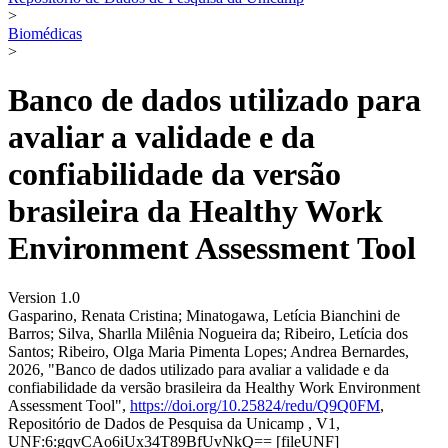
>
Biomédicas
>
Banco de dados utilizado para
avaliar a validade e da
confiabilidade da versão
brasileira da Healthy Work
Environment Assessment Tool
Version 1.0
Gasparino, Renata Cristina; Minatogawa, Letícia Bianchini de
Barros; Silva, Sharlla Milênia Nogueira da; Ribeiro, Letícia dos
Santos; Ribeiro, Olga Maria Pimenta Lopes; Andrea Bernardes,
2026, "Banco de dados utilizado para avaliar a validade e da
confiabilidade da versão brasileira da Healthy Work Environment
Assessment Tool",
https://doi.org/10.25824/redu/Q9Q0FM
,
Repositório de Dados de Pesquisa da Unicamp , V1,
UNF:6:gqvCAo6iUx34T89BfUvNkQ== [fileUNF]