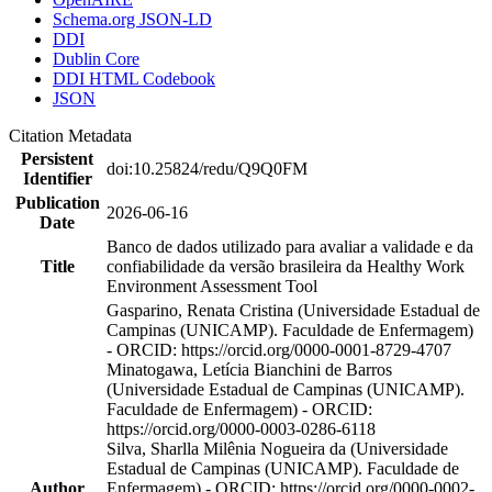
Schema.org JSON-LD
DDI
Dublin Core
DDI HTML Codebook
JSON
Citation Metadata
Persistent
doi:10.25824/redu/Q9Q0FM
Identifier
Publication
2026-06-16
Date
Banco de dados utilizado para avaliar a validade e da
Title
confiabilidade da versão brasileira da Healthy Work
Environment Assessment Tool
Gasparino, Renata Cristina (Universidade Estadual de
Campinas (UNICAMP). Faculdade de Enfermagem)
- ORCID: https://orcid.org/0000-0001-8729-4707
Minatogawa, Letícia Bianchini de Barros
(Universidade Estadual de Campinas (UNICAMP).
Faculdade de Enfermagem) - ORCID:
https://orcid.org/0000-0003-0286-6118
Silva, Sharlla Milênia Nogueira da (Universidade
Estadual de Campinas (UNICAMP). Faculdade de
Author
Enfermagem) - ORCID: https://orcid.org/0000-0002-