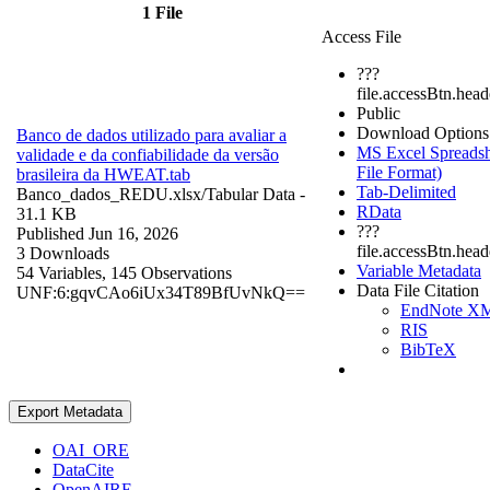
1 File
Access File
???
file.accessBtn.head
Public
Download Options
Banco de dados utilizado para avaliar a
MS Excel Spreadsh
validade e da confiabilidade da versão
File Format)
brasileira da HWEAT.tab
Tab-Delimited
Banco_dados_REDU.xlsx/
Tabular Data
-
RData
31.1 KB
???
Published Jun 16, 2026
file.accessBtn.hea
3 Downloads
Variable Metadata
54 Variables,
145 Observations
Data File Citation
UNF:6:gqvCAo6iUx34T89BfUvNkQ==
EndNote X
RIS
BibTeX
Export Metadata
OAI_ORE
DataCite
OpenAIRE