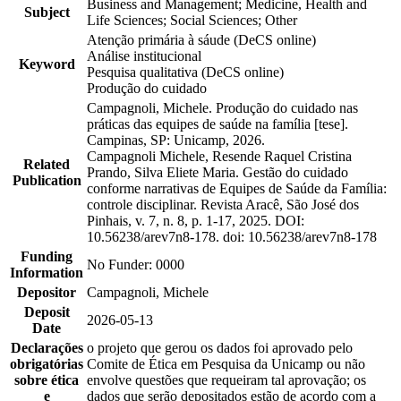
Business and Management; Medicine, Health and
Subject
Life Sciences; Social Sciences; Other
Atenção primária à sáude (DeCS online)
Análise institucional
Keyword
Pesquisa qualitativa (DeCS online)
Produção do cuidado
Campagnoli, Michele. Produção do cuidado nas
práticas das equipes de saúde na família [tese].
Campinas, SP: Unicamp, 2026.
Campagnoli Michele, Resende Raquel Cristina
Related
Prando, Silva Eliete Maria. Gestão do cuidado
Publication
conforme narrativas de Equipes de Saúde da Família:
controle disciplinar. Revista Aracê, São José dos
Pinhais, v. 7, n. 8, p. 1-17, 2025. DOI:
10.56238/arev7n8-178. doi: 10.56238/arev7n8-178
Funding
No Funder: 0000
Information
Depositor
Campagnoli, Michele
Deposit
2026-05-13
Date
Declarações
o projeto que gerou os dados foi aprovado pelo
obrigatórias
Comite de Ética em Pesquisa da Unicamp ou não
sobre ética
envolve questões que requeiram tal aprovação; os
e
dados que serão depositados estão de acordo com a