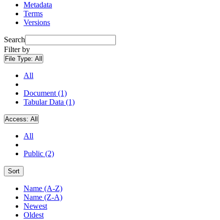
Metadata
Terms
Versions
Search
Filter by
File Type:
All
All
Document (1)
Tabular Data (1)
Access:
All
All
Public (2)
Sort
Name (A-Z)
Name (Z-A)
Newest
Oldest