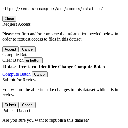
https://redu.unicamp.br/api/access/datafile/
Close
Request Access
Please confirm and/or complete the information needed below in
order to request access to files in this dataset.
Accept
Cancel
Compute Batch
Clear Batch
ui-button
Dataset
Persistent Identifier
Change Compute Batch
Compute Batch
Cancel
Submit for Review
You will not be able to make changes to this dataset while it is in
review.
Submit
Cancel
Publish Dataset
Are you sure you want to republish this dataset?