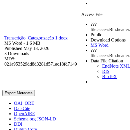
Access File
???
file.accessBtn.header
Public
Transcrição_Categorização 1.docx
Download Options
MS Word
- 1.6 MB
MS Word
Published May 18, 2026
???
3 Downloads
file.accessBtn.header
MD5:
Data File Citation
021a953529dd8d3281d571ac18fd7149
EndNote XM
RIS
BibTeX
Export Metadata
OAI_ORE
DataCite
OpenAIRE
Schema.org JSON-LD
DDI
Dublin Core