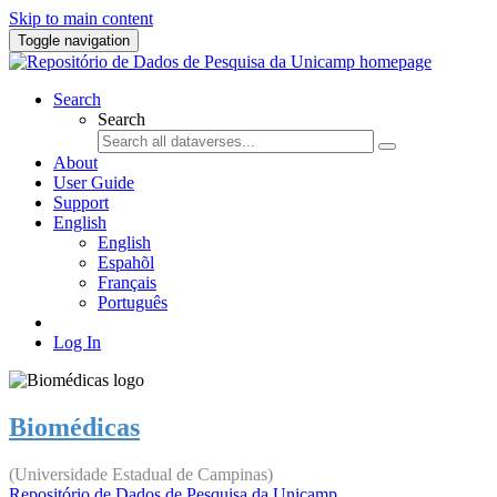
Skip to main content
Toggle navigation
Search
Search
About
User Guide
Support
English
English
Espahõl
Français
Português
Log In
Biomédicas
(Universidade Estadual de Campinas)
Repositório de Dados de Pesquisa da Unicamp