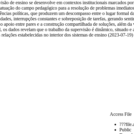
são de ensino se desenvolve em contextos institucionais marcados por fr
atuação do campo pedagógico para a resolução de problemas imediatos. 
erências políticas, que produzem um descompasso entre o lugar formal d
idades, interrupções constantes e sobreposição de tarefas, gerando sent
o apoio entre pares e a construção compartilhada de soluções, além da
, os dados revelam que o trabalho da supervisão é dinâmico, situado e at
 relações estabelecidas no interior dos sistemas de ensino (2023-07-19)
Access File
???file
Public