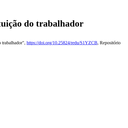
ituição do trabalhador
o trabalhador",
https://doi.org/10.25824/redu/S1YZCB
, Repositório