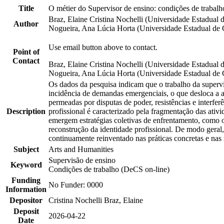
Title
O métier do Supervisor de ensino: condições de trabalho
Braz, Elaine Cristina Nochelli (Universidade Estadu
Author
Nogueira, Ana Lúcia Horta (Universidade Estadual d
Use email button above to contact.
Point of
Contact
Braz, Elaine Cristina Nochelli (Universidade Estadu
Nogueira, Ana Lúcia Horta (Universidade Estadual 
Os dados da pesquisa indicam que o trabalho da supervis
incidência de demandas emergenciais, o que desloca a a
permeadas por disputas de poder, resistências e interfe
Description
profissional é caracterizado pela fragmentação das ativi
emergem estratégias coletivas de enfrentamento, como o
reconstrução da identidade profissional. De modo geral,
continuamente reinventado nas práticas concretas e nas 
Subject
Arts and Humanities
Supervisão de ensino
Keyword
Condições de trabalho (DeCS on-line)
Funding
No Funder: 0000
Information
Depositor
Cristina Nochelli Braz, Elaine
Deposit
2026-04-22
Date