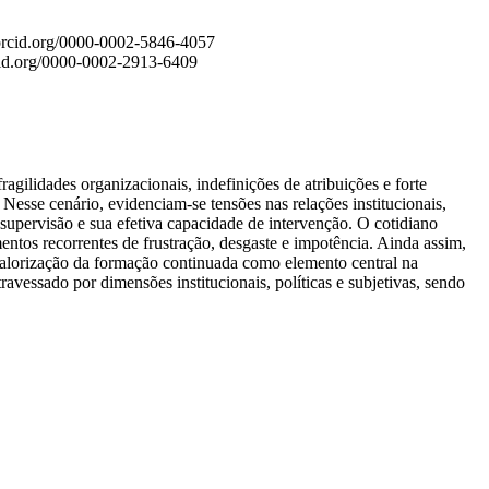
orcid.org/0000-0002-5846-4057
cid.org/0000-0002-2913-6409
gilidades organizacionais, indefinições de atribuições e forte
esse cenário, evidenciam-se tensões nas relações institucionais,
 supervisão e sua efetiva capacidade de intervenção. O cotidiano
mentos recorrentes de frustração, desgaste e impotência. Ainda assim,
valorização da formação continuada como elemento central na
avessado por dimensões institucionais, políticas e subjetivas, sendo