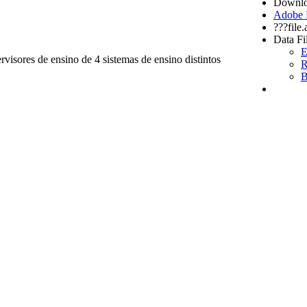
Downlo
Adobe
???file
Data Fi
E
isores de ensino de 4 sistemas de ensino distintos
R
B