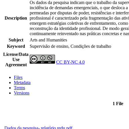
Os dados da pesquisa indicam que o trabalho da supervi
incidência de demandas emergenciais, o que desloca a 
permeadas por disputas de poder, resistências e interf
Description
profissional é caracterizado pela fragmentação das ativ
emergem estratégias coletivas de enfrentamento, como 
reconstrução da identidade profissional. De modo geral
continuamente reinventado nas práticas concretas e nas
Subject
Arts and Humanities
Keyword
Supervisão de ensino, Condições de trabalho
License/Data
Use
CC BY-NC 4.0
Agreement
Files
Metadata
Terms
Versions
1 File
Dados da pesquisa- relatório redu.pdf