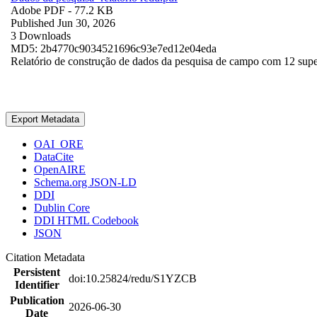
Adobe PDF
- 77.2 KB
Published Jun 30, 2026
3 Downloads
MD5: 2b4770c9034521696c93e7ed12e04eda
Relatório de construção de dados da pesquisa de campo com 12 superv
Export Metadata
OAI_ORE
DataCite
OpenAIRE
Schema.org JSON-LD
DDI
Dublin Core
DDI HTML Codebook
JSON
Citation Metadata
Persistent
doi:10.25824/redu/S1YZCB
Identifier
Publication
2026-06-30
Date