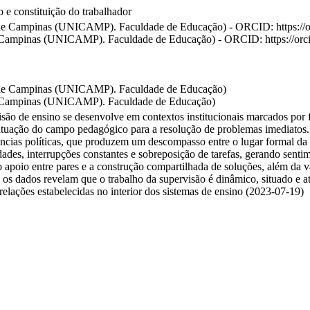
 e constituição do trabalhador
al de Campinas (UNICAMP). Faculdade de Educação) - ORCID: https://
e Campinas (UNICAMP). Faculdade de Educação) - ORCID: https://or
al de Campinas (UNICAMP). Faculdade de Educação)
de Campinas (UNICAMP). Faculdade de Educação)
ão de ensino se desenvolve em contextos institucionais marcados por fra
tuação do campo pedagógico para a resolução de problemas imediatos. N
rências políticas, que produzem um descompasso entre o lugar formal da
dades, interrupções constantes e sobreposição de tarefas, gerando senti
 apoio entre pares e a construção compartilhada de soluções, além da 
 os dados revelam que o trabalho da supervisão é dinâmico, situado e atr
relações estabelecidas no interior dos sistemas de ensino (2023-07-19)