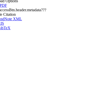
ad Options
 PDF
.accessBtn.header.metadata???
le Citation
ndNote XML
IS
ibTeX