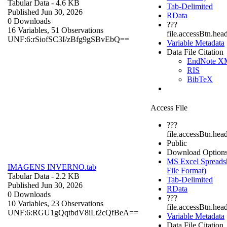
Tabular Data
- 4.6 KB
Tab-Delimited
Published Jun 30, 2026
RData
0 Downloads
???
16 Variables,
51 Observations
file.accessBtn.hea
UNF:6:rSiofSC3I/zBfg9gSBvEbQ==
Variable Metadata
Data File Citation
EndNote 
RIS
BibTeX
Access File
???
file.accessBtn.hea
Public
Download Option
MS Excel Spreadsh
IMAGENS INVERNO.tab
File Format)
Tabular Data
- 2.2 KB
Tab-Delimited
Published Jun 30, 2026
RData
0 Downloads
???
10 Variables,
23 Observations
file.accessBtn.hea
UNF:6:RGU1gQqtbdV8iLt2cQfBeA==
Variable Metadata
Data File Citation