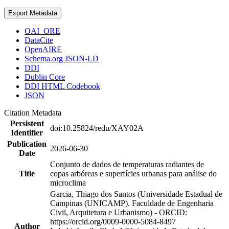
Export Metadata
OAI_ORE
DataCite
OpenAIRE
Schema.org JSON-LD
DDI
Dublin Core
DDI HTML Codebook
JSON
Citation Metadata
Persistent
doi:10.25824/redu/XAY02A
Identifier
Publication
2026-06-30
Date
Conjunto de dados de temperaturas radiantes de
Title
copas arbóreas e superfícies urbanas para análise do
microclima
Garcia, Thiago dos Santos (Universidade Estadual de
Campinas (UNICAMP). Faculdade de Engenharia
Civil, Arquitetura e Urbanismo) - ORCID:
https://orcid.org/0009-0000-5084-8497
Author