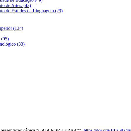
dade de Educação (49)
o de Artes. (42)
to de Estudos da Linguagem (29)
perior (134)
 (95)
nológico (33)
 da apresentação cênica "CAIA POR TERRA"",
https://doi.org/10.2582