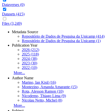
Dataverses (0)
Datasets (415)
Files (3,249)
Metadata Source
Repositório de Dados de Pesquisa da Unicamp (414)
Repositório de Dados de Pesquisa da Unicamp (1)
Publication Year
2026 (212)
2025 (118)
2024 (38)
2023 (30)
2022 (10)
More...
Author Name
Marino, Ian Kisil (16)
Montezino, Amanda Amarante (15)
Rota, Alesson Ramon (10)
Nicodemo, Thiago Lima (9)
Nicolau Netto, Michel (8)
More...
Subject