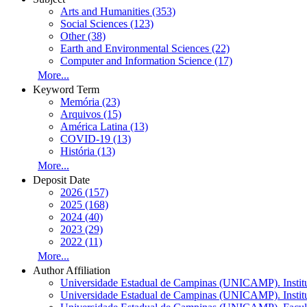
Arts and Humanities (353)
Social Sciences (123)
Other (38)
Earth and Environmental Sciences (22)
Computer and Information Science (17)
More...
Keyword Term
Memória (23)
Arquivos (15)
América Latina (13)
COVID-19 (13)
História (13)
More...
Deposit Date
2026 (157)
2025 (168)
2024 (40)
2023 (29)
2022 (11)
More...
Author Affiliation
Universidade Estadual de Campinas (UNICAMP). Institut
Universidade Estadual de Campinas (UNICAMP). Institu