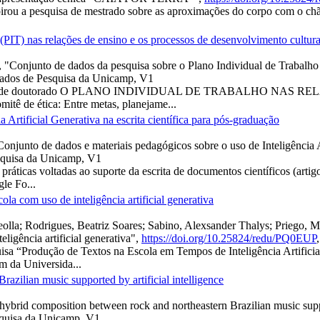
u a pesquisa de mestrado sobre as aproximações do corpo com o chão,
(PIT) nas relações de ensino e os processos de desenvolvimento cultura
 "Conjunto de dados da pesquisa sobre o Plano Individual de Trabalho 
Dados de Pesquisa da Unicamp, V1
à pesquisa de doutorado O PLANO INDIVIDUAL DE TRABALHO NAS R
itê de ética: Entre metas, planejame...
 Artificial Generativa na escrita científica para pós-graduação
"Conjunto de dados e materiais pedagógicos sobre o uso de Inteligência A
squisa da Unicamp, V1
práticas voltadas ao suporte da escrita de documentos científicos (artigo
le Fo...
la com uso de inteligência artificial generativa
olla; Rodrigues, Beatriz Soares; Sabino, Alexsander Thalys; Priego, M
ligência artificial generativa",
https://doi.org/10.25824/redu/PQ0EUP
quisa “Produção de Textos na Escola em Tempos de Inteligência Artific
m da Universida...
azilian music supported by artificial intelligence
hybrid composition between rock and northeastern Brazilian music suppor
squisa da Unicamp, V1