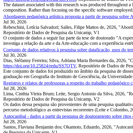
The dataset associated with this research was produced throughout a R
composition. Rather than focusing on the specific software employed, 
Abordagem pedagógica artística proposta a partir de pesquisa sobre A
Jul 30, 2026
Rebeschini, Letícia Salvadori; Salles, Filipe Mattos de, 2026, "Abord
Repositório de Dados de Pesquisa da Unicamp, V1
O conjunto de dados a seguir faz parte da tese de doutorado "A exper
investiga a relação da arte e da Arte-educação com a experiência estéti
Conjunto de dados relativos à pesquisa sobre dataficação, usos do terri
Jul 30, 2026
Dias, Stéfanny Ferreira; Silva, Adriana Maria Bernardes da, 2026, "Con
https://doi.org/10.25824/redu/SS7QTV
, Repositório de Dados de Pe
Este conjunto de dados foi produzido no âmbito da pesquisa de disserta
graduação em Geografia do Instituto de Geociência, da Universidade 
Registros e relatos de professoras a respeito do trabalho pedagógico 
Jul 28, 2026
Lima, Cinthia Vieira Brum; Leite, Sergio Antonio da Silva, 2026, "Re
Repositório de Dados de Pesquisa da Unicamp, V2
Os dados dessa pesquisa são provenientes de uma pesquisa qualitati
percurso metodológico as entrevistas recorrentes (Leite e Colombo, 20
Autocanibal - dados a partir da pesquisa de doutoramento sobre ritos
Jul 28, 2026
Santos, Flaviana Benjamin dos; Okamoto, Eduardo, 2026, "Autocaniba
de Pesquisa da Unicamp, V1