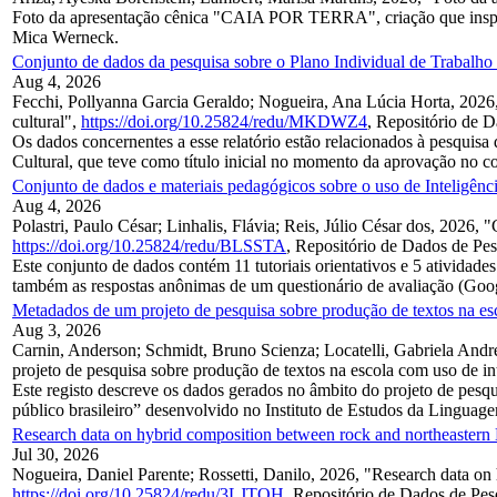
Foto da apresentação cênica "CAIA POR TERRA", criação que inspiro
Mica Werneck.
Conjunto de dados da pesquisa sobre o Plano Individual de Trabalho 
Aug 4, 2026
Fecchi, Pollyanna Garcia Geraldo; Nogueira, Ana Lúcia Horta, 2026,
cultural",
https://doi.org/10.25824/redu/MKDWZ4
, Repositório de 
Os dados concernentes a esse relatório estão relacionados 
Cultural, que teve como título inicial no momento da aprovação no com
Conjunto de dados e materiais pedagógicos sobre o uso de Inteligência
Aug 4, 2026
Polastri, Paulo César; Linhalis, Flávia; Reis, Júlio César dos, 2026, 
https://doi.org/10.25824/redu/BLSSTA
, Repositório de Dados de Pe
Este conjunto de dados contém 11 tutoriais orientativos e 5 atividades 
também as respostas anônimas de um questionário de avaliação (Goog
Metadados de um projeto de pesquisa sobre produção de textos na esco
Aug 3, 2026
Carnin, Anderson; Schmidt, Bruno Scienza; Locatelli, Gabriela Andre
projeto de pesquisa sobre produção de textos na escola com uso de inte
Este registo descreve os dados gerados no âmbito do projeto de pes
público brasileiro” desenvolvido no Instituto de Estudos da Linguage
Research data on hybrid composition between rock and northeastern Br
Jul 30, 2026
Nogueira, Daniel Parente; Rossetti, Danilo, 2026, "Research data on 
https://doi.org/10.25824/redu/3LJTOH
, Repositório de Dados de Pe