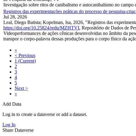
Investigação sobre ritos de canibalismo e autocanibalismo no campo d
Registros das experimentações práticas do processo de pesquisa-criaçã
Jul 28, 2026
Leal, Diego Batista; Kopelman, Isa, 2026, "Registros das experimentaç
https://doi.org/10.25824/redu/MZHTVI
, Repositório de Dados de P
Videoperformances de ações cênicas desenvolvidas no âmbito da pesqui
transpor o corpo-palavra dessas produções para o corpo físico da ação,
«
< Previous
1
(Current)
2
3
4
5
Next >
»
Add Data
Log in to create a dataverse or add a dataset.
Log In
Share Dataverse