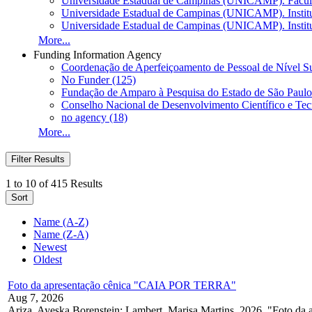
Universidade Estadual de Campinas (UNICAMP). Facul
Universidade Estadual de Campinas (UNICAMP). Institut
Universidade Estadual de Campinas (UNICAMP). Institu
More...
Funding Information Agency
Coordenação de Aperfeiçoamento de Pessoal de Nível Su
No Funder (125)
Fundação de Amparo à Pesquisa do Estado de São Paulo
Conselho Nacional de Desenvolvimento Científico e Tec
no agency (18)
More...
Filter Results
1 to 10 of 415 Results
Sort
Name (A-Z)
Name (Z-A)
Newest
Oldest
Foto da apresentação cênica "CAIA POR TERRA"
Aug 7, 2026
Ariza, Ayeska Borenstein; Lambert, Marisa Martins, 2026, "Foto