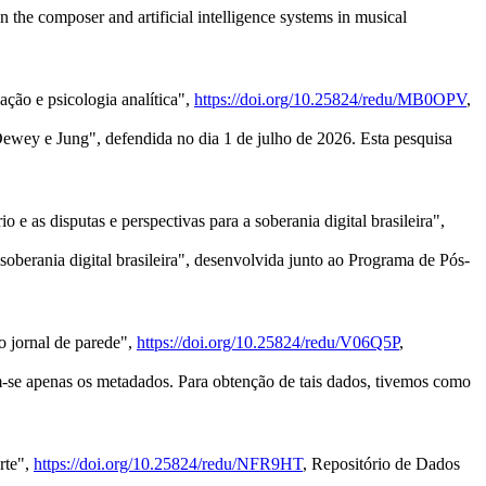
 the composer and artificial intelligence systems in musical
ação e psicologia analítica",
https://doi.org/10.25824/redu/MB0OPV
,
 Dewey e Jung", defendida no dia 1 de julho de 2026. Esta pesquisa
 e as disputas e perspectivas para a soberania digital brasileira",
 soberania digital brasileira", desenvolvida junto ao Programa de Pós-
o jornal de parede",
https://doi.org/10.25824/redu/V06Q5P
,
m-se apenas os metadados. Para obtenção de tais dados, tivemos como
rte",
https://doi.org/10.25824/redu/NFR9HT
, Repositório de Dados