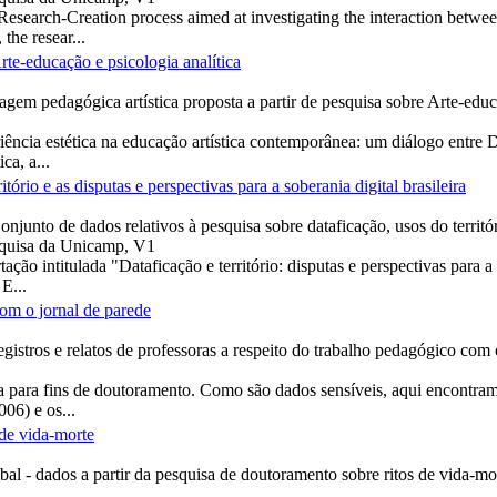
esearch-Creation process aimed at investigating the interaction between
the resear...
rte-educação e psicologia analítica
agem pedagógica artística proposta a partir de pesquisa sobre Arte-educ
iência estética na educação artística contemporânea: um diálogo entre
ca, a...
tório e as disputas e perspectivas para a soberania digital brasileira
junto de dados relativos à pesquisa sobre dataficação, usos do território
squisa da Unicamp, V1
ção intitulada "Dataficação e território: disputas e perspectivas para a
E...
com o jornal de parede
gistros e relatos de professoras a respeito do trabalho pedagógico com 
va para fins de doutoramento. Como são dados sensíveis, aqui encontra
06) e os...
 de vida-morte
l - dados a partir da pesquisa de doutoramento sobre ritos de vida-mo