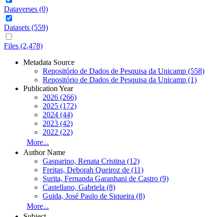
Dataverses (0)
Datasets (559)
Files (2,478)
Metadata Source
Repositório de Dados de Pesquisa da Unicamp (558)
Repositório de Dados de Pesquisa da Unicamp (1)
Publication Year
2026 (266)
2025 (172)
2024 (44)
2023 (42)
2022 (22)
More...
Author Name
Gasparino, Renata Cristina (12)
Freitas, Deborah Queiroz de (11)
Surita, Fernanda Garanhani de Castro (9)
Castellano, Gabriela (8)
Guida, José Paulo de Siqueira (8)
More...
Subject