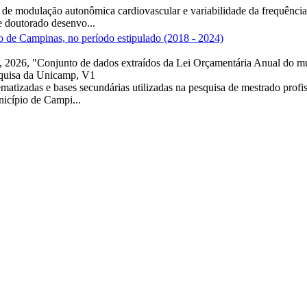
s de modulação autonômica cardiovascular e variabilidade da frequênci
e doutorado desenvo...
o de Campinas, no período estipulado (2018 - 2024)
s, 2026, "Conjunto de dados extraídos da Lei Orçamentária Anual do m
squisa da Unicamp, V1
izadas e bases secundárias utilizadas na pesquisa de mestrado profissi
icípio de Campi...