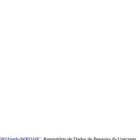
0.25824/redu/WRQ10C
, Repositório de Dados de Pesquisa da Unicamp