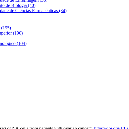
dade de Enfermagem (56)
to de Biologia (40)
ade de Ciências Farmacêuticas (34)
 (195)
perior (190)
nológico (104)
q of NK cells from patients with ovarian cancer",
https://doi.org/1