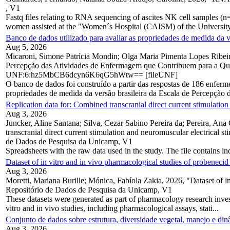
, V1
Fastq files relating to RNA sequencing of ascites NK cell samples 
women assisted at the "Women´s Hospital (CAISM) of the Universi
Banco de dados utilizado para avaliar as propriedades de medida d
Aug 5, 2026
Micaroni, Simone Patrícia Mondin; Olga Maria Pimenta Lopes Ribeiro;
Percepção das Atividades de Enfermagem que Contribuem para a 
UNF:6:hz5MbCB6dcyn6K6qG5hWtw== [fileUNF]
O banco de dados foi construído a partir das respostas de 186 enferm
propriedades de medida da versão brasileira da Escala de Percepção d
Replication data for: Combined transcranial direct current stimulation
Aug 3, 2026
Juncker, Aline Santana; Silva, Cezar Sabino Pereira da; Pereira, An
transcranial direct current stimulation and neuromuscular electrical st
de Dados de Pesquisa da Unicamp, V1
Spreadsheets with the raw data used in the study. The file contains i
Dataset of in vitro and in vivo pharmacological studies of probenecid 
Aug 3, 2026
Moretti, Mariana Burille; Mónica, Fabíola Zakia, 2026, "Dataset of in
Repositório de Dados de Pesquisa da Unicamp, V1
These datasets were generated as part of pharmacology research investi
vitro and in vivo studies, including pharmacological assays, stati...
Conjunto de dados sobre estrutura, diversidade vegetal, manejo e di
Aug 3, 2026