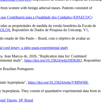
 from women with benign adnexal mases. Patients consisted of
agem que Contribuem para a Qualidade dos Cuidados (EPAECQC)
liar as propriedades de medida da versão brasileira da Escala de
/DAOLQ6
, Repositório de Dados de Pesquisa da Unicamp, V1,
do estado de São Paulo – Brasil, com o objetivo de avaliar as
al cord injury: a pilot quasi-experimental study
uza, Jean Marcos de, 2026, "Replication data for: Combined
perimental study",
https://doi.org/10.25824/redu/IJDKBQ
, Repositório
in Brazilian Portuguese.
tatic hyperplasia",
https://doi.org/10.25824/redu/VMIWHR
,
ic hyperplasia. They consist of quantitative experimental data from in
pé Tiaraju, SP, Brasil