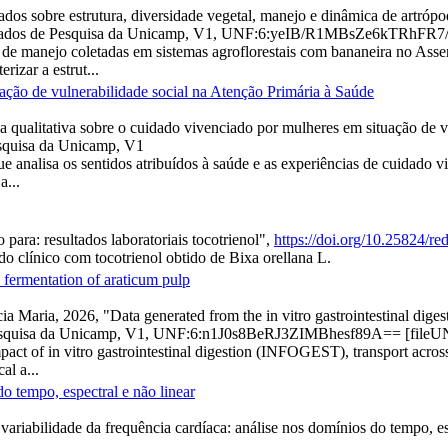
dados sobre estrutura, diversidade vegetal, manejo e dinâmica de artró
 Dados de Pesquisa da Unicamp, V1, UNF:6:yeIB/R1MBsZe6kTRhFR7
 de manejo coletadas em sistemas agroflorestais com bananeira no Asse
izar a estrut...
uação de vulnerabilidade social na Atenção Primária à Saúde
a qualitativa sobre o cuidado vivenciado por mulheres em situação de v
esquisa da Unicamp, V1
e analisa os sentidos atribuídos à saúde e as experiências de cuidado v
a...
para: resultados laboratoriais tocotrienol",
https://doi.org/10.25824/
do clínico com tocotrienol obtido de Bixa orellana L.
c fermentation of araticum pulp
 Maria, 2026, "Data generated from the in vitro gastrointestinal diges
 Pesquisa da Unicamp, V1, UNF:6:n1J0s8BeRJ3ZIMBhesf89A== [fileU
mpact of in vitro gastrointestinal digestion (INFOGEST), transport acro
al a...
o tempo, espectral e não linear
riabilidade da frequência cardíaca: análise nos domínios do tempo, es