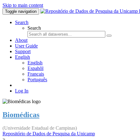
Skip to main content
Toggle navigation
Search
Search
About
User Guide
Support
English
English
Espahõl
Français
Português
Log In
Biomédicas
(Universidade Estadual de Campinas)
Repositório de Dados de Pesquisa da Unicamp
>