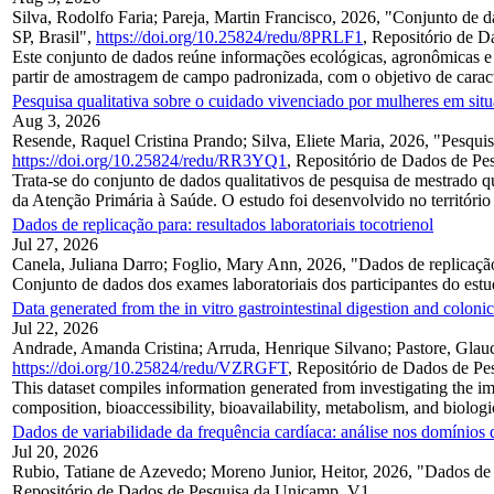
Silva, Rodolfo Faria; Pareja, Martin Francisco, 2026, "Conjunto de 
SP, Brasil",
https://doi.org/10.25824/redu/8PRLF1
, Repositório de
Este conjunto de dados reúne informações ecológicas, agronômicas e
partir de amostragem de campo padronizada, com o objetivo de caracter
Pesquisa qualitativa sobre o cuidado vivenciado por mulheres em sit
Aug 3, 2026
Resende, Raquel Cristina Prando; Silva, Eliete Maria, 2026, "Pesquis
https://doi.org/10.25824/redu/RR3YQ1
, Repositório de Dados de P
Trata-se do conjunto de dados qualitativos de pesquisa de mestrado qu
da Atenção Primária à Saúde. O estudo foi desenvolvido no território 
Dados de replicação para: resultados laboratoriais tocotrienol
Jul 27, 2026
Canela, Juliana Darro; Foglio, Mary Ann, 2026, "Dados de replicação 
Conjunto de dados dos exames laboratoriais dos participantes do estu
Data generated from the in vitro gastrointestinal digestion and coloni
Jul 22, 2026
Andrade, Amanda Cristina; Arruda, Henrique Silvano; Pastore, Glaucia
https://doi.org/10.25824/redu/VZRGFT
, Repositório de Dados de
This dataset compiles information generated from investigating the i
composition, bioaccessibility, bioavailability, metabolism, and biologic
Dados de variabilidade da frequência cardíaca: análise nos domínios d
Jul 20, 2026
Rubio, Tatiane de Azevedo; Moreno Junior, Heitor, 2026, "Dados de va
Repositório de Dados de Pesquisa da Unicamp, V1