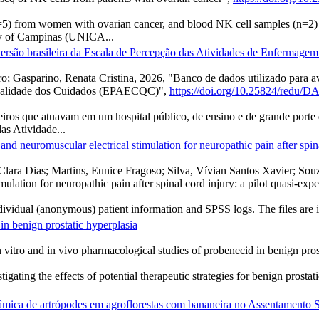
(n=5) from women with ovarian cancer, and blood NK cell samples (n=2)
ty of Campinas (UNICA...
a versão brasileira da Escala de Percepção das Atividades de Enferm
 Gasparino, Renata Cristina, 2026, "Banco de dados utilizado para ava
Qualidade dos Cuidados (EPAECQC)",
https://doi.org/10.25824/redu
eiros que atuavam em um hospital público, de ensino e de grande porte 
as Atividade...
 and neuromuscular electrical stimulation for neuropathic pain after spin
a Clara Dias; Martins, Eunice Fragoso; Silva, Vívian Santos Xavier; So
imulation for neuropathic pain after spinal cord injury: a pilot quasi-ex
ndividual (anonymous) patient information and SPSS logs. The files are 
in benign prostatic hyperplasia
 vitro and in vivo pharmacological studies of probenecid in benign pros
gating the effects of potential therapeutic strategies for benign prostat
nâmica de artrópodes em agroflorestas com bananeira no Assentamento Se