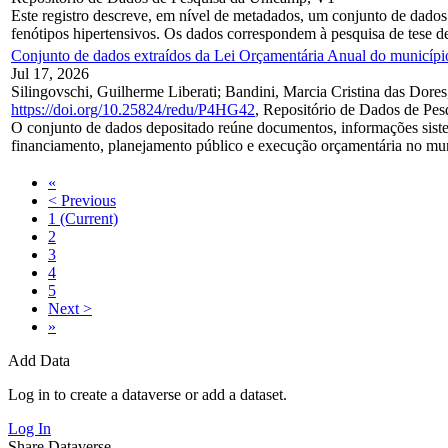
Este registro descreve, em nível de metadados, um conjunto de dado
fenótipos hipertensivos. Os dados correspondem à pesquisa de tese d
Conjunto de dados extraídos da Lei Orçamentária Anual do municípi
Jul 17, 2026
Silingovschi, Guilherme Liberati; Bandini, Marcia Cristina das Dore
https://doi.org/10.25824/redu/P4HG42
, Repositório de Dados de Pe
O conjunto de dados depositado reúne documentos, informações sistemat
financiamento, planejamento público e execução orçamentária no mun
«
< Previous
1
(Current)
2
3
4
5
Next >
»
Add Data
Log in to create a dataverse or add a dataset.
Log In
Share Dataverse