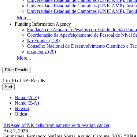
Universidade Estadual de Campinas (UNICAMP). Facul
Universidade Estadual de Campinas (UNICAMP). Institu
Universidade Estadual de Campinas (UNICAMP). Faculd
More...
Funding Information Agency
Fundação de Amparo à Pesquisa do Estado de São Paulo
Coordenação de Aperfeiçoamento de Pessoal de Nível Su
No Funder (158)
Conselho Nacional de Desenvolvimento Científico e Tec
no agency (29)
More...
Filter Results
1 to 10 of 559 Results
Sort
Name (A-Z)
Name (Z-A)
Newest
Oldest
RNAseq of NK cells from patients with ovarian cancer
Aug 7, 2026
Guimarães, Fernando; Natânia Souza-Araujo, Caroline, 2026, "RNAse