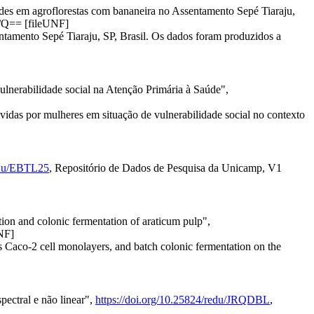
podes em agroflorestas com bananeira no Assentamento Sepé Tiaraju,
/Q== [fileUNF]
ntamento Sepé Tiaraju, SP, Brasil. Os dados foram produzidos a
ulnerabilidade social na Atenção Primária à Saúde",
ividas por mulheres em situação de vulnerabilidade social no contexto
redu/EBTL25
, Repositório de Dados de Pesquisa da Unicamp, V1
tion and colonic fermentation of araticum pulp",
NF]
ss Caco-2 cell monolayers, and batch colonic fermentation on the
pectral e não linear",
https://doi.org/10.25824/redu/JRQDBL
,